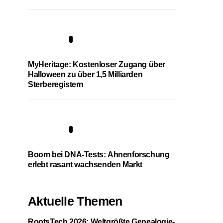
4
MyHeritage: Kostenloser Zugang über
Halloween zu über 1,5 Milliarden
Sterberegistern
5
Boom bei DNA-Tests: Ahnenforschung
erlebt rasant wachsenden Markt
Aktuelle Themen
RootsTech 2026: Weltgrößte Genealogie-