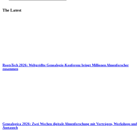
The Latest
RootsTech 2026: Weltgrößte Genealogie-Konferenz bringt Millionen Ahnenforscher
zusammen
Genealogica 2026: Zwei Wochen digitale Ahnenforschung mit Vorträgen, Workshops und
Austausch