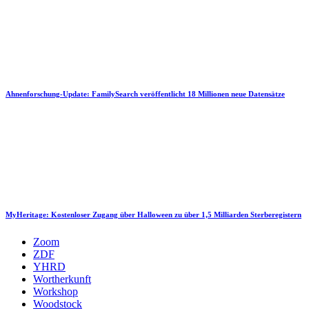
Ahnenforschung-Update: FamilySearch veröffentlicht 18 Millionen neue Datensätze
MyHeritage: Kostenloser Zugang über Halloween zu über 1,5 Milliarden Sterberegistern
Zoom
ZDF
YHRD
Wortherkunft
Workshop
Woodstock