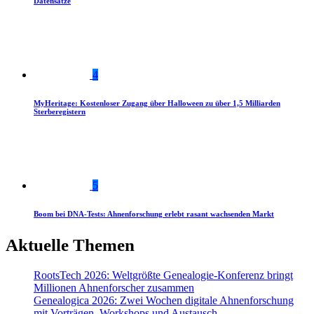
Datensätze
4
MyHeritage: Kostenloser Zugang über Halloween zu über 1,5 Milliarden
Sterberegistern
5
Boom bei DNA-Tests: Ahnenforschung erlebt rasant wachsenden Markt
Aktuelle Themen
RootsTech 2026: Weltgrößte Genealogie-Konferenz bringt
Millionen Ahnenforscher zusammen
Genealogica 2026: Zwei Wochen digitale Ahnenforschung
mit Vorträgen, Workshops und Austausch