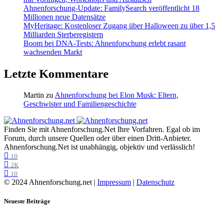
Ahnenforschung-Update: FamilySearch veröffentlicht 18
Millionen neue Datensätze
MyHeritage: Kostenloser Zugang über Halloween zu über 1,5
Milliarden Sterberegistern
Boom bei DNA-Tests: Ahnenforschung erlebt rasant
wachsenden Markt
Letzte Kommentare
Martin
zu
Ahnenforschung bei Elon Musk: Eltern,
Geschwister und Familiengeschichte
Finden Sie mit Ahnenforschung.Net Ihre Vorfahren. Egal ob im
Forum, durch unsere Quellen oder über einen Dritt-Anbieter.
Ahnenforschung.Net ist unabhängig, objektiv und verlässlich!
10
2K
10
© 2024 Ahnenforschung.net |
Impressum
|
Datenschutz
Neueste Beiträge