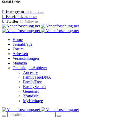
Social Links
Instagram
10
Followers
Facebook
2K
Likes
Twitter
10
Followers
Home
Fernabfrage
Forum
Adressen
Veranstaltungen
Magazin
Genealogie-Anbieter
Ancestry
FamilyTreeDNA
FamilyTree
FamilySearch
Geneanet
23andMe
MyHeritage