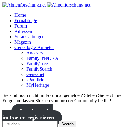
Home
Fernabfrage
Forum
Adressen
Veranstaltungen
Magazin
Genealogie-Anbieter
Ancestry
FamilyTreeDNA
FamilyTree
FamilySearch
Geneanet
23andMe
MyHeritage
Sie sind noch nicht im Forum angemeldet? Stellen Sie jetzt ihre
Frage und lassen Sie sich von unserer Community helfen!
Jetzt kostenlos
im Forum registrieren
Search