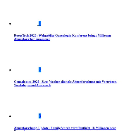
1
RootsTech 2026: Weltgrößte Genealogie-Konferenz bringt Millionen
Ahnenforscher zusammen
2
Genealogica 2026: Zwei Wochen digitale Ahnenforschung mit Vorträgen,
Workshops und Austausch
3
Ahnenforschung-Update: FamilySearch veröffentlicht 18 Millionen neue