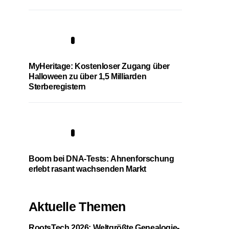
4
MyHeritage: Kostenloser Zugang über
Halloween zu über 1,5 Milliarden
Sterberegistern
5
Boom bei DNA-Tests: Ahnenforschung
erlebt rasant wachsenden Markt
Aktuelle Themen
RootsTech 2026: Weltgrößte Genealogie-