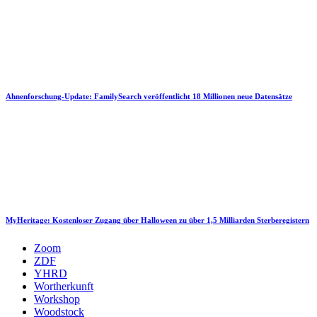
Ahnenforschung-Update: FamilySearch veröffentlicht 18 Millionen neue Datensätze
MyHeritage: Kostenloser Zugang über Halloween zu über 1,5 Milliarden Sterberegistern
Zoom
ZDF
YHRD
Wortherkunft
Workshop
Woodstock