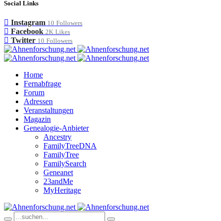
Social Links
Instagram
10
Followers
Facebook
2K
Likes
Twitter
10
Followers
Home
Fernabfrage
Forum
Adressen
Veranstaltungen
Magazin
Genealogie-Anbieter
Ancestry
FamilyTreeDNA
FamilyTree
FamilySearch
Geneanet
23andMe
MyHeritage