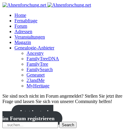
Home
Fernabfrage
Forum
Adressen
Veranstaltungen
Magazin
Genealogie-Anbieter
Ancestry
FamilyTreeDNA
FamilyTree
FamilySearch
Geneanet
23andMe
MyHeritage
Sie sind noch nicht im Forum angemeldet? Stellen Sie jetzt ihre
Frage und lassen Sie sich von unserer Community helfen!
Jetzt kostenlos
im Forum registrieren
Search