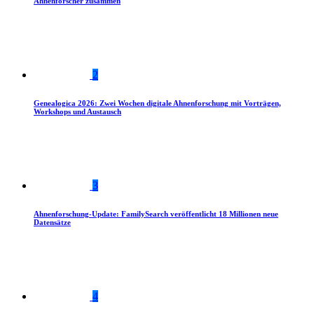
Ahnenforscher zusammen
2
Genealogica 2026: Zwei Wochen digitale Ahnenforschung mit Vorträgen,
Workshops und Austausch
3
Ahnenforschung-Update: FamilySearch veröffentlicht 18 Millionen neue
Datensätze
4