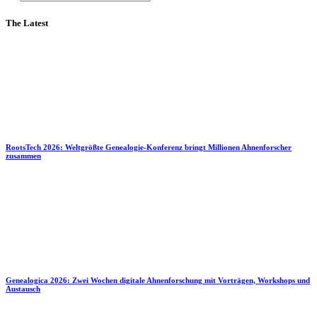
The Latest
RootsTech 2026: Weltgrößte Genealogie-Konferenz bringt Millionen Ahnenforscher
zusammen
Genealogica 2026: Zwei Wochen digitale Ahnenforschung mit Vorträgen, Workshops und
Austausch