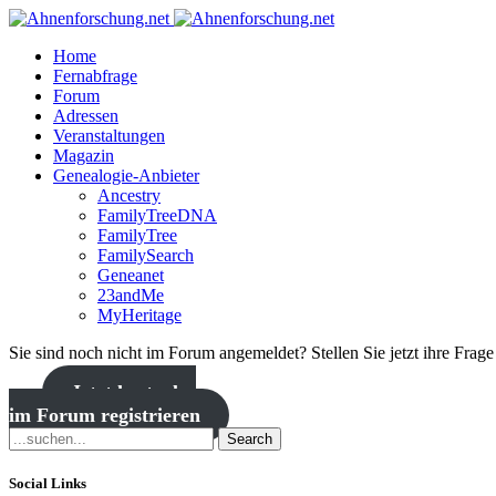
Home
Fernabfrage
Forum
Adressen
Veranstaltungen
Magazin
Genealogie-Anbieter
Ancestry
FamilyTreeDNA
FamilyTree
FamilySearch
Geneanet
23andMe
MyHeritage
Sie sind noch nicht im Forum angemeldet? Stellen Sie jetzt ihre Frag
Jetzt kostenlos
im Forum registrieren
Search
Social Links