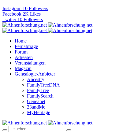
Instagram
10
Followers
Facebook
2K
Likes
Twitter
10
Followers
Home
Fernabfrage
Forum
Adressen
Veranstaltungen
Magazin
Genealogie-Anbieter
Ancestry
FamilyTreeDNA
FamilyTree
FamilySearch
Geneanet
23andMe
MyHeritage