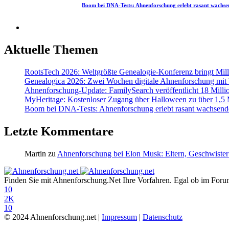
Boom bei DNA-Tests: Ahnenforschung erlebt rasant wachs
Aktuelle Themen
RootsTech 2026: Weltgrößte Genealogie-Konferenz bringt Mi
Genealogica 2026: Zwei Wochen digitale Ahnenforschung mit
Ahnenforschung-Update: FamilySearch veröffentlicht 18 Milli
MyHeritage: Kostenloser Zugang über Halloween zu über 1,5 Mi
Boom bei DNA-Tests: Ahnenforschung erlebt rasant wachsend
Letzte Kommentare
Martin
zu
Ahnenforschung bei Elon Musk: Eltern, Geschwister
Finden Sie mit Ahnenforschung.Net Ihre Vorfahren. Egal ob im Forum,
10
2K
10
© 2024 Ahnenforschung.net |
Impressum
|
Datenschutz