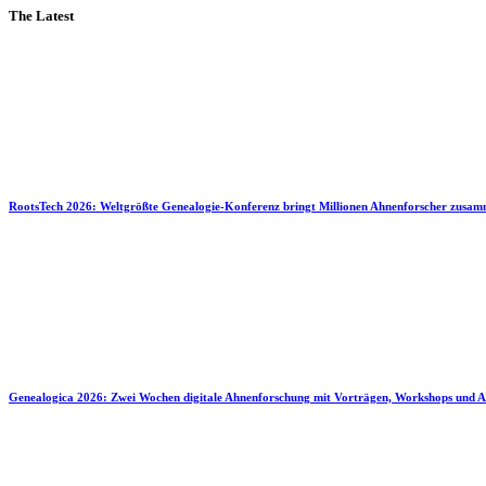
The Latest
RootsTech 2026: Weltgrößte Genealogie-Konferenz bringt Millionen Ahnenforscher zusa
Genealogica 2026: Zwei Wochen digitale Ahnenforschung mit Vorträgen, Workshops und A