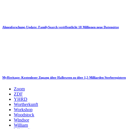
Ahnenforschung-Update: FamilySearch veröffentlicht 18 Millionen neue Datensätze
MyHeritage: Kostenloser Zugang über Halloween zu über 1,5 Milliarden Sterberegistern
Zoom
ZDF
YHRD
Wortherkunft
Workshop
Woodstock
Windsor
William