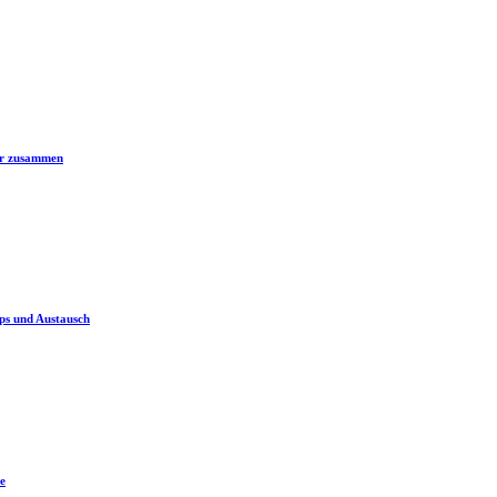
er zusammen
ps und Austausch
e