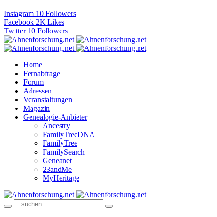
Instagram
10
Followers
Facebook
2K
Likes
Twitter
10
Followers
Home
Fernabfrage
Forum
Adressen
Veranstaltungen
Magazin
Genealogie-Anbieter
Ancestry
FamilyTreeDNA
FamilyTree
FamilySearch
Geneanet
23andMe
MyHeritage