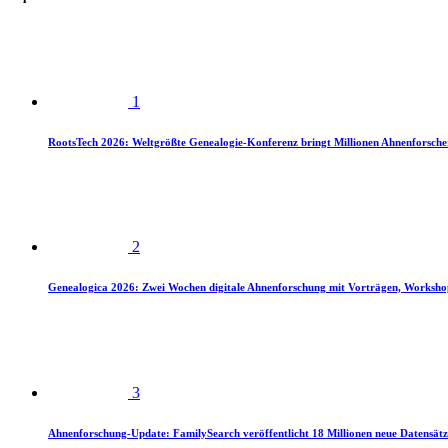
1
RootsTech 2026: Weltgrößte Genealogie-Konferenz bringt Millionen Ahnenforsch
2
Genealogica 2026: Zwei Wochen digitale Ahnenforschung mit Vorträgen, Worksho
3
Ahnenforschung-Update: FamilySearch veröffentlicht 18 Millionen neue Datensätz