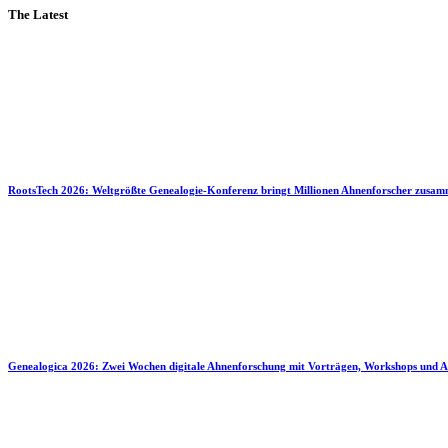
The Latest
RootsTech 2026: Weltgrößte Genealogie-Konferenz bringt Millionen Ahnenforscher zusa
Genealogica 2026: Zwei Wochen digitale Ahnenforschung mit Vorträgen, Workshops und A