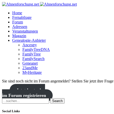
Home
Fernabfrage
Forum
Adressen
Veranstaltungen
Magazin
Genealogie-Anbieter
Ancestry
FamilyTreeDNA
FamilyTree
FamilySearch
Geneanet
23andMe
MyHeritage
Sie sind noch nicht im Forum angemeldet? Stellen Sie jetzt ihre Frag
Jetzt kostenlos
im Forum registrieren
Search
Social Links