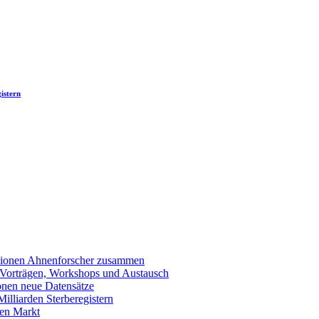
istern
llionen Ahnenforscher zusammen
 Vorträgen, Workshops und Austausch
onen neue Datensätze
lliarden Sterberegistern
en Markt