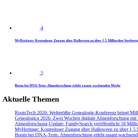
4
MyHeritage: Kostenloser Zugang über Halloween zu über 1,5 Milliarden Sterbereg
5
Boom bei DNA-Tests: Ahnenforschung erlebt rasant wachsenden Markt
Aktuelle Themen
RootsTech 2026: Weltgrößte Genealogie-Konferenz bringt Mi
Genealogica 2026: Zwei Wochen digitale Ahnenforschung mit
Ahnenforschung-Update: FamilySearch veröffentlicht 18 Milli
MyHeritage: Kostenloser Zugang über Halloween zu über 1,5 Mi
Boom bei DNA-Tests: Ahnenforschung erlebt rasant wachsend