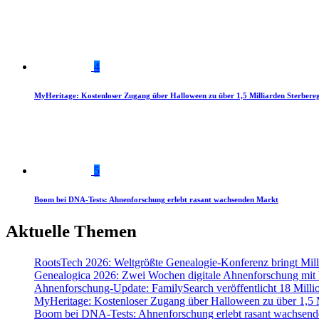
4
MyHeritage: Kostenloser Zugang über Halloween zu über 1,5 Milliarden Sterbereg
5
Boom bei DNA-Tests: Ahnenforschung erlebt rasant wachsenden Markt
Aktuelle Themen
RootsTech 2026: Weltgrößte Genealogie-Konferenz bringt Mi
Genealogica 2026: Zwei Wochen digitale Ahnenforschung mit
Ahnenforschung-Update: FamilySearch veröffentlicht 18 Milli
MyHeritage: Kostenloser Zugang über Halloween zu über 1,5 Mi
Boom bei DNA-Tests: Ahnenforschung erlebt rasant wachsend