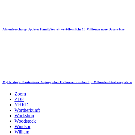
Ahnenforschung-Update: FamilySearch veröffentlicht 18 Millionen neue Datensätze
MyHeritage: Kostenloser Zugang über Halloween zu über 1,5 Milliarden Sterberegistern
Zoom
ZDF
YHRD
Wortherkunft
Workshop
Woodstock
Windsor
William