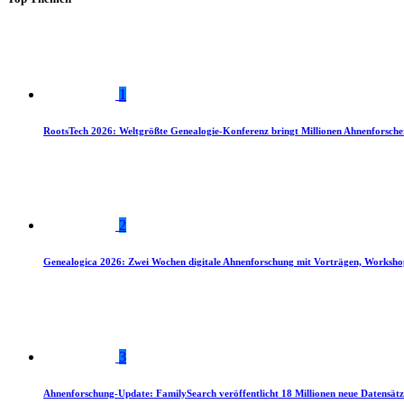
1
RootsTech 2026: Weltgrößte Genealogie-Konferenz bringt Millionen Ahnenforsch
2
Genealogica 2026: Zwei Wochen digitale Ahnenforschung mit Vorträgen, Worksho
3
Ahnenforschung-Update: FamilySearch veröffentlicht 18 Millionen neue Datensätz