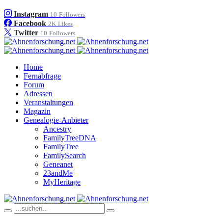
Instagram
10
Followers
Facebook
2K
Likes
Twitter
10
Followers
Home
Fernabfrage
Forum
Adressen
Veranstaltungen
Magazin
Genealogie-Anbieter
Ancestry
FamilyTreeDNA
FamilyTree
FamilySearch
Geneanet
23andMe
MyHeritage