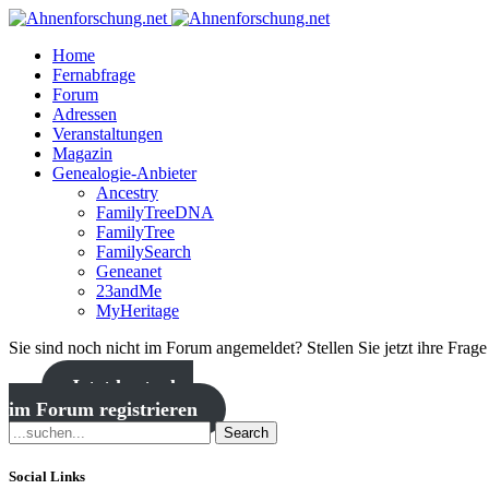
Home
Fernabfrage
Forum
Adressen
Veranstaltungen
Magazin
Genealogie-Anbieter
Ancestry
FamilyTreeDNA
FamilyTree
FamilySearch
Geneanet
23andMe
MyHeritage
Sie sind noch nicht im Forum angemeldet? Stellen Sie jetzt ihre Frag
Jetzt kostenlos
im Forum registrieren
Search
Social Links