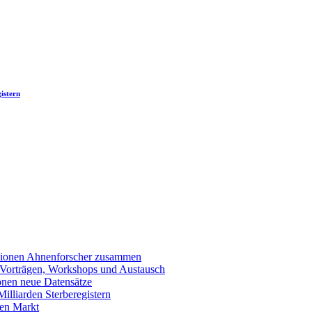
istern
llionen Ahnenforscher zusammen
 Vorträgen, Workshops und Austausch
onen neue Datensätze
lliarden Sterberegistern
en Markt