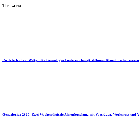
The Latest
RootsTech 2026: Weltgrößte Genealogie-Konferenz bringt Millionen Ahnenforscher zusa
Genealogica 2026: Zwei Wochen digitale Ahnenforschung mit Vorträgen, Workshops und A