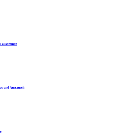
er zusammen
ps und Austausch
e