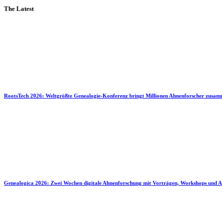
The Latest
RootsTech 2026: Weltgrößte Genealogie-Konferenz bringt Millionen Ahnenforscher zusa
Genealogica 2026: Zwei Wochen digitale Ahnenforschung mit Vorträgen, Workshops und A