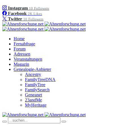
Instagram
10
Followers
Facebook
2K
Likes
Twitter
10
Followers
Home
Fernabfrage
Forum
Adressen
Veranstaltungen
Magazin
Genealogie-Anbieter
Ancestry
FamilyTreeDNA
FamilyTree
FamilySearch
Geneanet
23andMe
MyHeritage