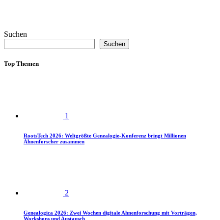
Suchen
Suchen
Top Themen
1
RootsTech 2026: Weltgrößte Genealogie-Konferenz bringt Millionen
Ahnenforscher zusammen
2
Genealogica 2026: Zwei Wochen digitale Ahnenforschung mit Vorträgen,
Workshops und Austausch