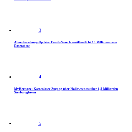
3
Ahnenforschung-Update: FamilySearch veröffentlicht 18 Millionen neue
Datensätze
4
MyHeritage: Kostenloser Zugang über Halloween zu über 1,5 Milliarden
Sterberegistern
5