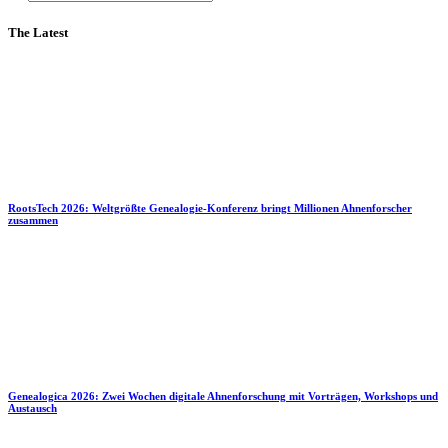
The Latest
RootsTech 2026: Weltgrößte Genealogie-Konferenz bringt Millionen Ahnenforscher
zusammen
Genealogica 2026: Zwei Wochen digitale Ahnenforschung mit Vorträgen, Workshops und
Austausch