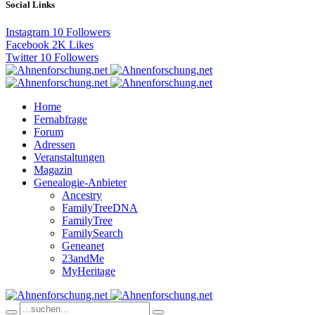
Social Links
Instagram
10
Followers
Facebook
2K
Likes
Twitter
10
Followers
Home
Fernabfrage
Forum
Adressen
Veranstaltungen
Magazin
Genealogie-Anbieter
Ancestry
FamilyTreeDNA
FamilyTree
FamilySearch
Geneanet
23andMe
MyHeritage