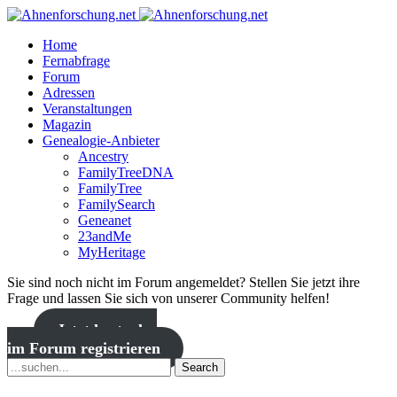
Home
Fernabfrage
Forum
Adressen
Veranstaltungen
Magazin
Genealogie-Anbieter
Ancestry
FamilyTreeDNA
FamilyTree
FamilySearch
Geneanet
23andMe
MyHeritage
Sie sind noch nicht im Forum angemeldet? Stellen Sie jetzt ihre
Frage und lassen Sie sich von unserer Community helfen!
Jetzt kostenlos
im Forum registrieren
Search