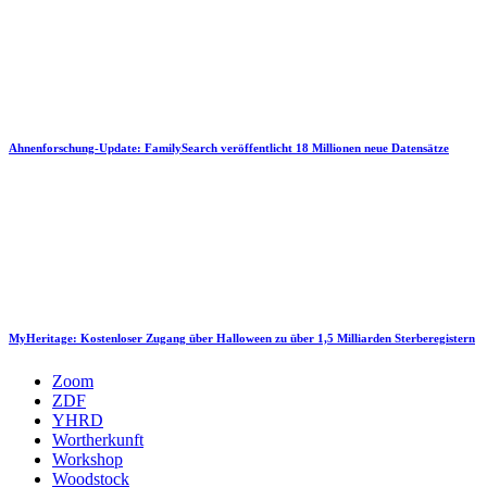
Ahnenforschung-Update: FamilySearch veröffentlicht 18 Millionen neue Datensätze
MyHeritage: Kostenloser Zugang über Halloween zu über 1,5 Milliarden Sterberegistern
Zoom
ZDF
YHRD
Wortherkunft
Workshop
Woodstock