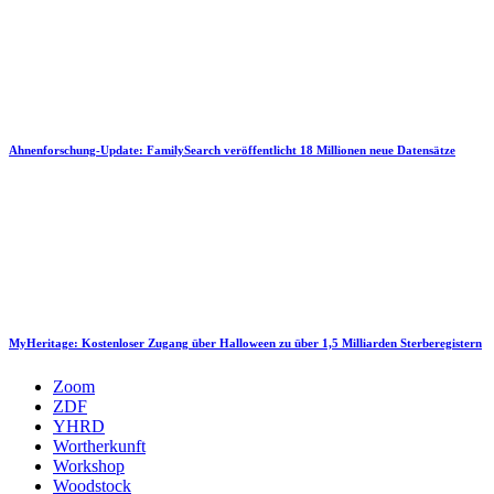
Ahnenforschung-Update: FamilySearch veröffentlicht 18 Millionen neue Datensätze
MyHeritage: Kostenloser Zugang über Halloween zu über 1,5 Milliarden Sterberegistern
Zoom
ZDF
YHRD
Wortherkunft
Workshop
Woodstock