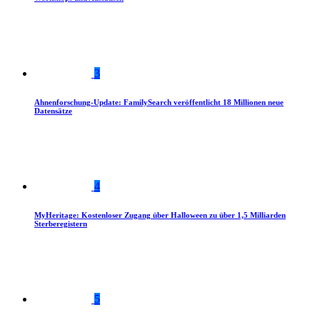
3
Ahnenforschung-Update: FamilySearch veröffentlicht 18 Millionen neue
Datensätze
4
MyHeritage: Kostenloser Zugang über Halloween zu über 1,5 Milliarden
Sterberegistern
5