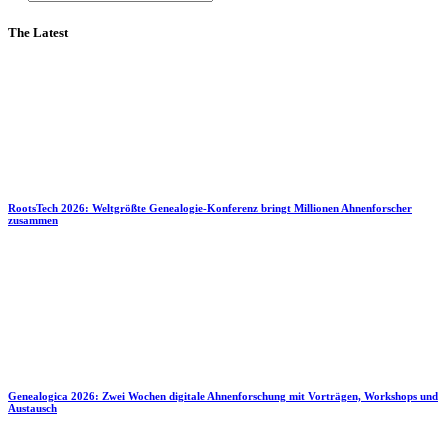
The Latest
RootsTech 2026: Weltgrößte Genealogie-Konferenz bringt Millionen Ahnenforscher
zusammen
Genealogica 2026: Zwei Wochen digitale Ahnenforschung mit Vorträgen, Workshops und
Austausch