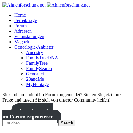
Home
Fernabfrage
Forum
Adressen
Veranstaltungen
Magazin
Genealogie-Anbieter
Ancestry
FamilyTreeDNA
FamilyTree
FamilySearch
Geneanet
23andMe
MyHeritage
Sie sind noch nicht im Forum angemeldet? Stellen Sie jetzt ihre
Frage und lassen Sie sich von unserer Community helfen!
Jetzt kostenlos
im Forum registrieren
Search