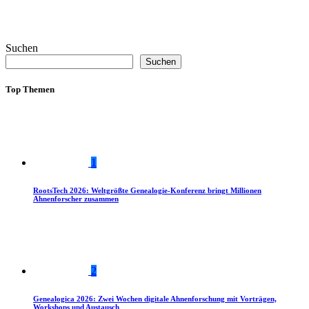
Suchen
Suchen
Top Themen
1
RootsTech 2026: Weltgrößte Genealogie-Konferenz bringt Millionen
Ahnenforscher zusammen
2
Genealogica 2026: Zwei Wochen digitale Ahnenforschung mit Vorträgen,
Workshops und Austausch