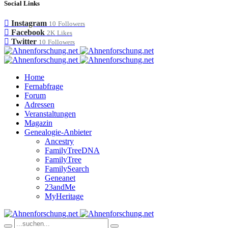
Social Links
Instagram
10
Followers
Facebook
2K
Likes
Twitter
10
Followers
Home
Fernabfrage
Forum
Adressen
Veranstaltungen
Magazin
Genealogie-Anbieter
Ancestry
FamilyTreeDNA
FamilyTree
FamilySearch
Geneanet
23andMe
MyHeritage