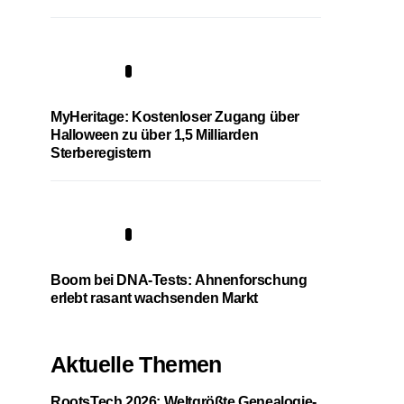
4
MyHeritage: Kostenloser Zugang über
Halloween zu über 1,5 Milliarden
Sterberegistern
5
Boom bei DNA-Tests: Ahnenforschung
erlebt rasant wachsenden Markt
Aktuelle Themen
RootsTech 2026: Weltgrößte Genealogie-