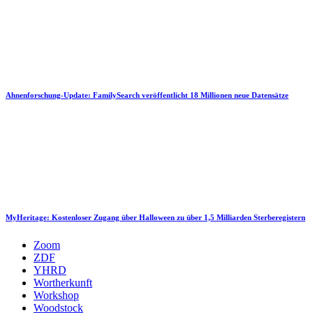
Ahnenforschung-Update: FamilySearch veröffentlicht 18 Millionen neue Datensätze
MyHeritage: Kostenloser Zugang über Halloween zu über 1,5 Milliarden Sterberegistern
Zoom
ZDF
YHRD
Wortherkunft
Workshop
Woodstock