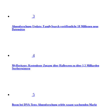
3
Ahnenforschung-Update: FamilySearch veröffentlicht 18 Millionen neue
Datensätze
4
MyHeritage: Kostenloser Zugang über Halloween zu über 1,5 Milliarden
Sterberegistern
5
Boom bei DNA-Tests: Ahnenforschung erlebt rasant wachsenden Markt