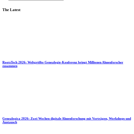
The Latest
RootsTech 2026: Weltgrößte Genealogie-Konferenz bringt Millionen Ahnenforscher
zusammen
Genealogica 2026: Zwei Wochen digitale Ahnenforschung mit Vorträgen, Workshops und
Austausch