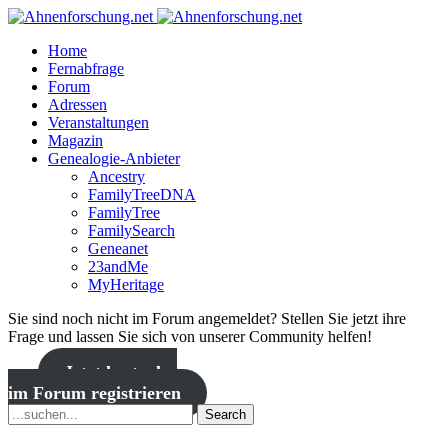
Home
Fernabfrage
Forum
Adressen
Veranstaltungen
Magazin
Genealogie-Anbieter
Ancestry
FamilyTreeDNA
FamilyTree
FamilySearch
Geneanet
23andMe
MyHeritage
Sie sind noch nicht im Forum angemeldet? Stellen Sie jetzt ihre
Frage und lassen Sie sich von unserer Community helfen!
Jetzt kostenlos
im Forum registrieren
Search