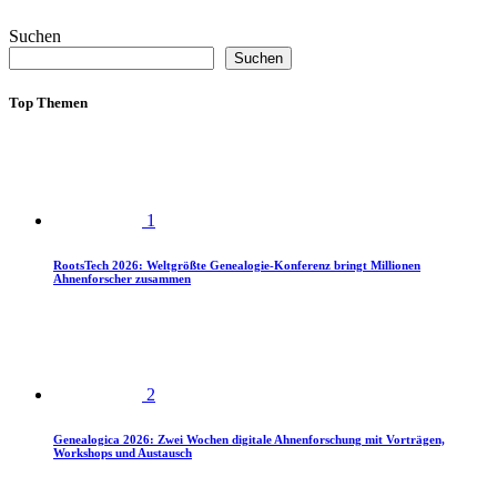
Suchen
Suchen
Top Themen
1
RootsTech 2026: Weltgrößte Genealogie-Konferenz bringt Millionen
Ahnenforscher zusammen
2
Genealogica 2026: Zwei Wochen digitale Ahnenforschung mit Vorträgen,
Workshops und Austausch