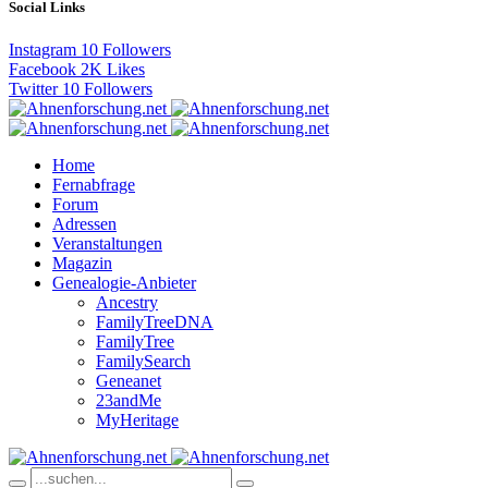
Social Links
Instagram
10
Followers
Facebook
2K
Likes
Twitter
10
Followers
Home
Fernabfrage
Forum
Adressen
Veranstaltungen
Magazin
Genealogie-Anbieter
Ancestry
FamilyTreeDNA
FamilyTree
FamilySearch
Geneanet
23andMe
MyHeritage