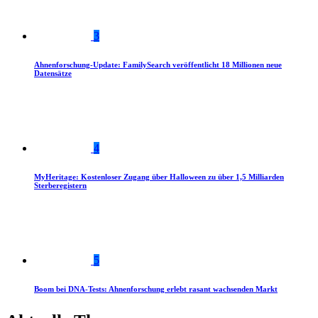
3
Ahnenforschung-Update: FamilySearch veröffentlicht 18 Millionen neue
Datensätze
4
MyHeritage: Kostenloser Zugang über Halloween zu über 1,5 Milliarden
Sterberegistern
5
Boom bei DNA-Tests: Ahnenforschung erlebt rasant wachsenden Markt