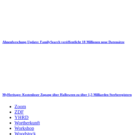
Ahnenforschung-Update: FamilySearch veröffentlicht 18 Millionen neue Datensätze
MyHeritage: Kostenloser Zugang über Halloween zu über 1,5 Milliarden Sterberegistern
Zoom
ZDF
YHRD
Wortherkunft
Workshop
Woodstock