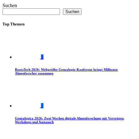
Suchen
Suchen
Top Themen
1
RootsTech 2026: Weltgrößte Genealogie-Konferenz bringt Millionen
Ahnenforscher zusammen
2
Genealogica 2026: Zwei Wochen digitale Ahnenforschung mit Vorträgen,
Workshops und Austausch