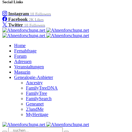
Social Links
Instagram
10
Followers
Facebook
2K
Likes
Twitter
10
Followers
Home
Fernabfrage
Forum
Adressen
Veranstaltungen
Magazin
Genealogie-Anbieter
Ancestry
FamilyTreeDNA
FamilyTree
FamilySearch
Geneanet
23andMe
MyHeritage