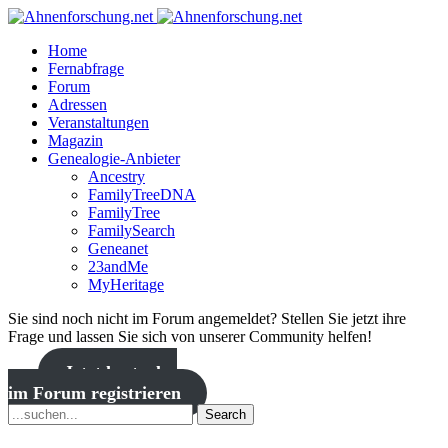
Home
Fernabfrage
Forum
Adressen
Veranstaltungen
Magazin
Genealogie-Anbieter
Ancestry
FamilyTreeDNA
FamilyTree
FamilySearch
Geneanet
23andMe
MyHeritage
Sie sind noch nicht im Forum angemeldet? Stellen Sie jetzt ihre
Frage und lassen Sie sich von unserer Community helfen!
Jetzt kostenlos
im Forum registrieren
Search