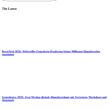
The Latest
RootsTech 2026: Weltgrößte Genealogie-Konferenz bringt Millionen Ahnenforscher
zusammen
Genealogica 2026: Zwei Wochen digitale Ahnenforschung mit Vorträgen, Workshops und
Austausch