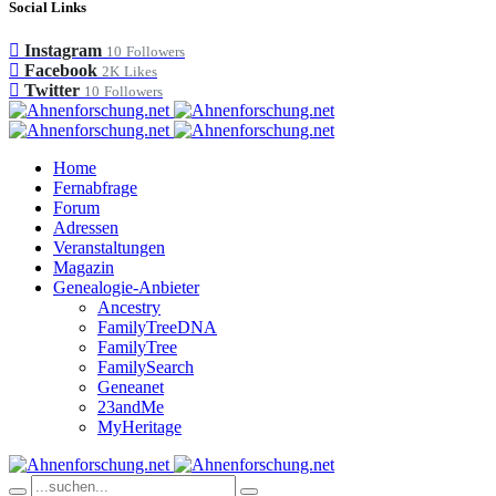
Social Links
Instagram
10
Followers
Facebook
2K
Likes
Twitter
10
Followers
Home
Fernabfrage
Forum
Adressen
Veranstaltungen
Magazin
Genealogie-Anbieter
Ancestry
FamilyTreeDNA
FamilyTree
FamilySearch
Geneanet
23andMe
MyHeritage