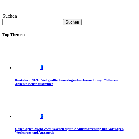
Suchen
Suchen
Top Themen
1
RootsTech 2026: Weltgrößte Genealogie-Konferenz bringt Millionen
Ahnenforscher zusammen
2
Genealogica 2026: Zwei Wochen digitale Ahnenforschung mit Vorträgen,
Workshops und Austausch