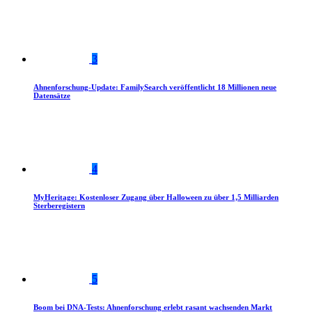
3
Ahnenforschung-Update: FamilySearch veröffentlicht 18 Millionen neue
Datensätze
4
MyHeritage: Kostenloser Zugang über Halloween zu über 1,5 Milliarden
Sterberegistern
5
Boom bei DNA-Tests: Ahnenforschung erlebt rasant wachsenden Markt