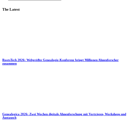
The Latest
RootsTech 2026: Weltgrößte Genealogie-Konferenz bringt Millionen Ahnenforscher
zusammen
Genealogica 2026: Zwei Wochen digitale Ahnenforschung mit Vorträgen, Workshops und
Austausch