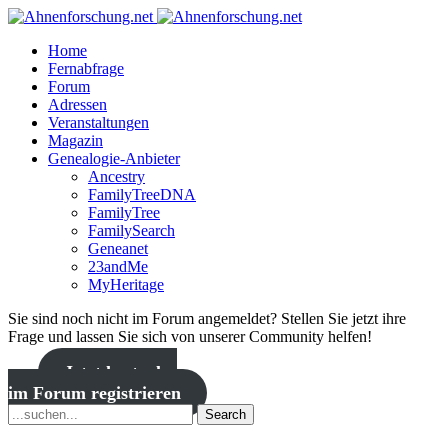
Home
Fernabfrage
Forum
Adressen
Veranstaltungen
Magazin
Genealogie-Anbieter
Ancestry
FamilyTreeDNA
FamilyTree
FamilySearch
Geneanet
23andMe
MyHeritage
Sie sind noch nicht im Forum angemeldet? Stellen Sie jetzt ihre
Frage und lassen Sie sich von unserer Community helfen!
Jetzt kostenlos
im Forum registrieren
Search