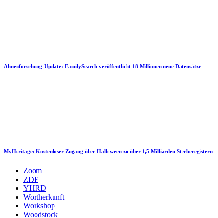
Ahnenforschung-Update: FamilySearch veröffentlicht 18 Millionen neue Datensätze
MyHeritage: Kostenloser Zugang über Halloween zu über 1,5 Milliarden Sterberegistern
Zoom
ZDF
YHRD
Wortherkunft
Workshop
Woodstock