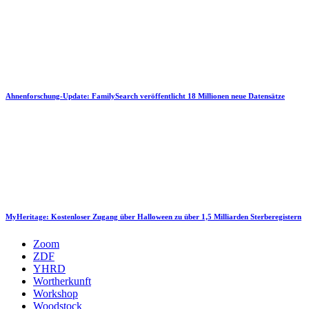
Ahnenforschung-Update: FamilySearch veröffentlicht 18 Millionen neue Datensätze
MyHeritage: Kostenloser Zugang über Halloween zu über 1,5 Milliarden Sterberegistern
Zoom
ZDF
YHRD
Wortherkunft
Workshop
Woodstock