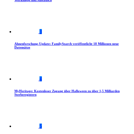
Workshops und Austausch
3
Ahnenforschung-Update: FamilySearch veröffentlicht 18 Millionen neue
Datensätze
4
MyHeritage: Kostenloser Zugang über Halloween zu über 1,5 Milliarden
Sterberegistern
5