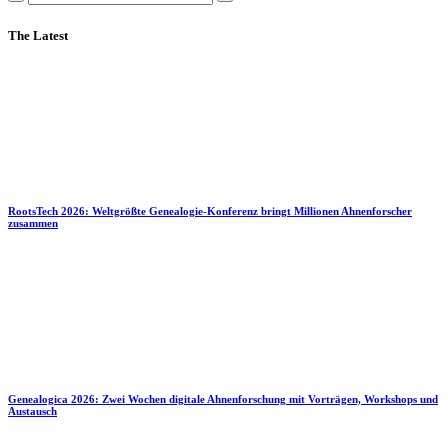
The Latest
RootsTech 2026: Weltgrößte Genealogie-Konferenz bringt Millionen Ahnenforscher
zusammen
Genealogica 2026: Zwei Wochen digitale Ahnenforschung mit Vorträgen, Workshops und
Austausch