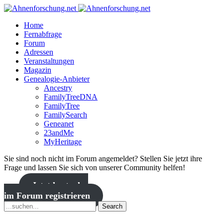
Home
Fernabfrage
Forum
Adressen
Veranstaltungen
Magazin
Genealogie-Anbieter
Ancestry
FamilyTreeDNA
FamilyTree
FamilySearch
Geneanet
23andMe
MyHeritage
Sie sind noch nicht im Forum angemeldet? Stellen Sie jetzt ihre
Frage und lassen Sie sich von unserer Community helfen!
Jetzt kostenlos
im Forum registrieren
Search