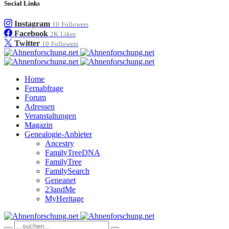
Social Links
Instagram
10
Followers
Facebook
2K
Likes
Twitter
10
Followers
Home
Fernabfrage
Forum
Adressen
Veranstaltungen
Magazin
Genealogie-Anbieter
Ancestry
FamilyTreeDNA
FamilyTree
FamilySearch
Geneanet
23andMe
MyHeritage