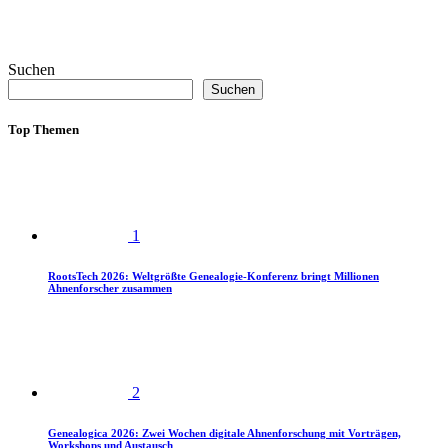
Suchen
Suchen
Top Themen
1
RootsTech 2026: Weltgrößte Genealogie-Konferenz bringt Millionen
Ahnenforscher zusammen
2
Genealogica 2026: Zwei Wochen digitale Ahnenforschung mit Vorträgen,
Workshops und Austausch