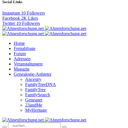
Social Links
Instagram
10
Followers
Facebook
2K
Likes
Twitter
10
Followers
Home
Fernabfrage
Forum
Adressen
Veranstaltungen
Magazin
Genealogie-Anbieter
Ancestry
FamilyTreeDNA
FamilyTree
FamilySearch
Geneanet
23andMe
MyHeritage