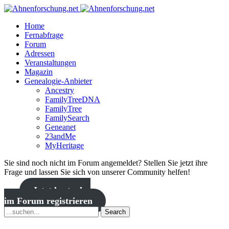
Home
Fernabfrage
Forum
Adressen
Veranstaltungen
Magazin
Genealogie-Anbieter
Ancestry
FamilyTreeDNA
FamilyTree
FamilySearch
Geneanet
23andMe
MyHeritage
Sie sind noch nicht im Forum angemeldet? Stellen Sie jetzt ihre
Frage und lassen Sie sich von unserer Community helfen!
Jetzt kostenlos
im Forum registrieren
Search