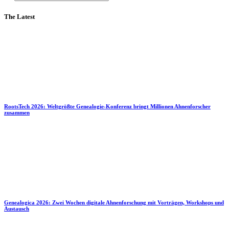
The Latest
RootsTech 2026: Weltgrößte Genealogie-Konferenz bringt Millionen Ahnenforscher
zusammen
Genealogica 2026: Zwei Wochen digitale Ahnenforschung mit Vorträgen, Workshops und
Austausch