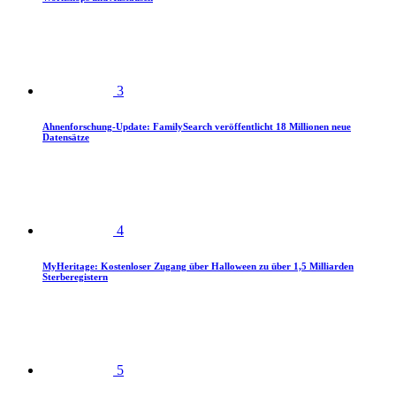
3
Ahnenforschung-Update: FamilySearch veröffentlicht 18 Millionen neue
Datensätze
4
MyHeritage: Kostenloser Zugang über Halloween zu über 1,5 Milliarden
Sterberegistern
5