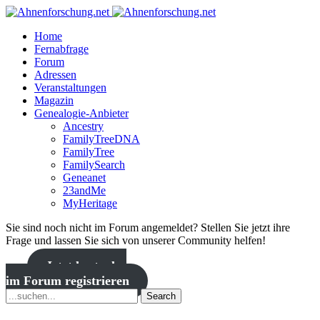
Home
Fernabfrage
Forum
Adressen
Veranstaltungen
Magazin
Genealogie-Anbieter
Ancestry
FamilyTreeDNA
FamilyTree
FamilySearch
Geneanet
23andMe
MyHeritage
Sie sind noch nicht im Forum angemeldet? Stellen Sie jetzt ihre
Frage und lassen Sie sich von unserer Community helfen!
Jetzt kostenlos
im Forum registrieren
Search