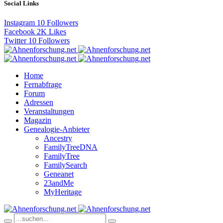
Social Links
Instagram
10
Followers
Facebook
2K
Likes
Twitter
10
Followers
Home
Fernabfrage
Forum
Adressen
Veranstaltungen
Magazin
Genealogie-Anbieter
Ancestry
FamilyTreeDNA
FamilyTree
FamilySearch
Geneanet
23andMe
MyHeritage