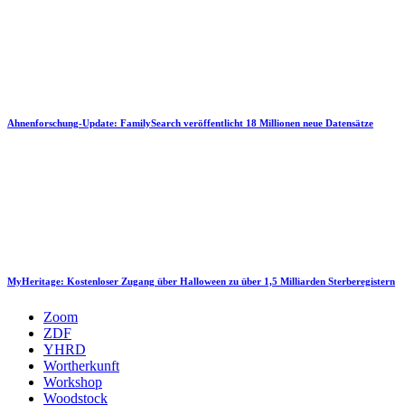
Ahnenforschung-Update: FamilySearch veröffentlicht 18 Millionen neue Datensätze
MyHeritage: Kostenloser Zugang über Halloween zu über 1,5 Milliarden Sterberegistern
Zoom
ZDF
YHRD
Wortherkunft
Workshop
Woodstock