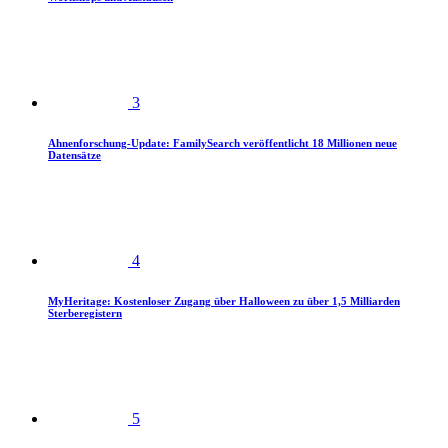
3
Ahnenforschung-Update: FamilySearch veröffentlicht 18 Millionen neue
Datensätze
4
MyHeritage: Kostenloser Zugang über Halloween zu über 1,5 Milliarden
Sterberegistern
5