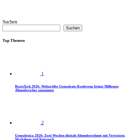
Suchen
Suchen
Top Themen
1
RootsTech 2026: Weltgrößte Genealogie-Konferenz bringt Millionen
Ahnenforscher zusammen
2
Genealogica 2026: Zwei Wochen digitale Ahnenforschung mit Vorträgen,
Workshops und Austausch