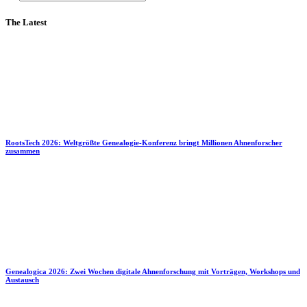
The Latest
RootsTech 2026: Weltgrößte Genealogie-Konferenz bringt Millionen Ahnenforscher
zusammen
Genealogica 2026: Zwei Wochen digitale Ahnenforschung mit Vorträgen, Workshops und
Austausch