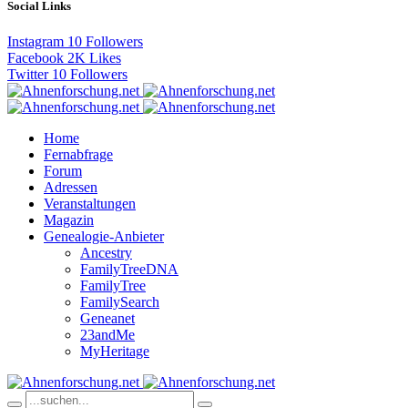
Social Links
Instagram
10
Followers
Facebook
2K
Likes
Twitter
10
Followers
Home
Fernabfrage
Forum
Adressen
Veranstaltungen
Magazin
Genealogie-Anbieter
Ancestry
FamilyTreeDNA
FamilyTree
FamilySearch
Geneanet
23andMe
MyHeritage