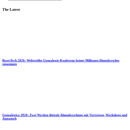
The Latest
RootsTech 2026: Weltgrößte Genealogie-Konferenz bringt Millionen Ahnenforscher
zusammen
Genealogica 2026: Zwei Wochen digitale Ahnenforschung mit Vorträgen, Workshops und
Austausch