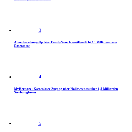
3
Ahnenforschung-Update: FamilySearch veröffentlicht 18 Millionen neue
Datensätze
4
MyHeritage: Kostenloser Zugang über Halloween zu über 1,5 Milliarden
Sterberegistern
5