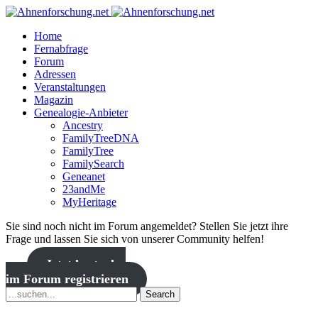
Home
Fernabfrage
Forum
Adressen
Veranstaltungen
Magazin
Genealogie-Anbieter
Ancestry
FamilyTreeDNA
FamilyTree
FamilySearch
Geneanet
23andMe
MyHeritage
Sie sind noch nicht im Forum angemeldet? Stellen Sie jetzt ihre
Frage und lassen Sie sich von unserer Community helfen!
Jetzt kostenlos
im Forum registrieren
Search