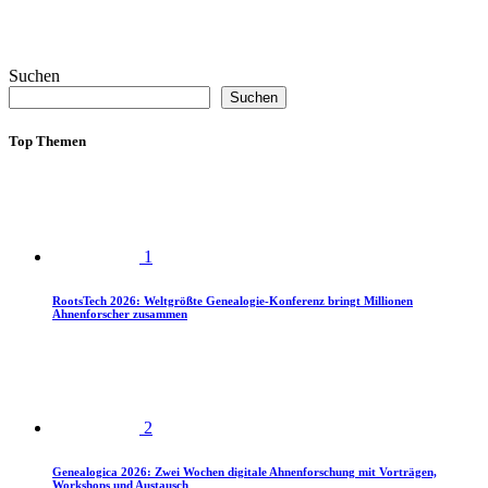
Suchen
Suchen
Top Themen
1
RootsTech 2026: Weltgrößte Genealogie-Konferenz bringt Millionen
Ahnenforscher zusammen
2
Genealogica 2026: Zwei Wochen digitale Ahnenforschung mit Vorträgen,
Workshops und Austausch