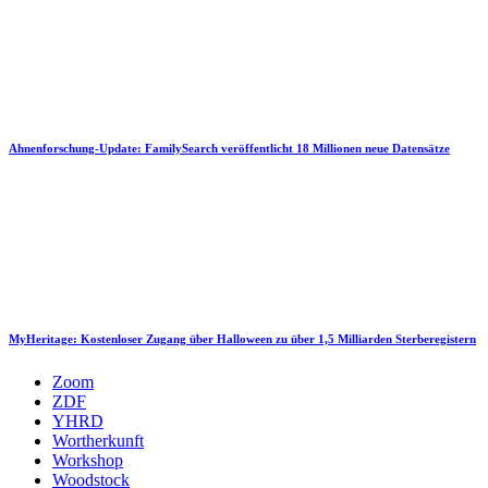
Ahnenforschung-Update: FamilySearch veröffentlicht 18 Millionen neue Datensätze
MyHeritage: Kostenloser Zugang über Halloween zu über 1,5 Milliarden Sterberegistern
Zoom
ZDF
YHRD
Wortherkunft
Workshop
Woodstock