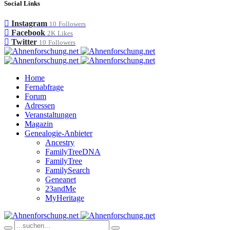
Social Links
Instagram
10
Followers
Facebook
2K
Likes
Twitter
10
Followers
Home
Fernabfrage
Forum
Adressen
Veranstaltungen
Magazin
Genealogie-Anbieter
Ancestry
FamilyTreeDNA
FamilyTree
FamilySearch
Geneanet
23andMe
MyHeritage