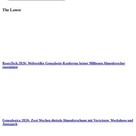
The Latest
RootsTech 2026: Weltgrößte Genealogie-Konferenz bringt Millionen Ahnenforscher
zusammen
Genealogica 2026: Zwei Wochen digitale Ahnenforschung mit Vorträgen, Workshops und
Austausch