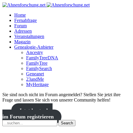
Home
Fernabfrage
Forum
Adressen
Veranstaltungen
Magazin
Genealogie-Anbieter
Ancestry
FamilyTreeDNA
FamilyTree
FamilySearch
Geneanet
23andMe
MyHeritage
Sie sind noch nicht im Forum angemeldet? Stellen Sie jetzt ihre
Frage und lassen Sie sich von unserer Community helfen!
Jetzt kostenlos
im Forum registrieren
Search