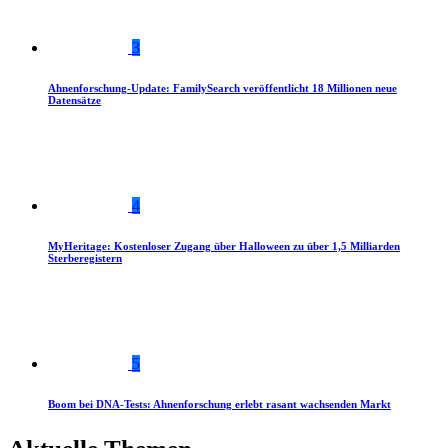
3
Ahnenforschung-Update: FamilySearch veröffentlicht 18 Millionen neue
Datensätze
4
MyHeritage: Kostenloser Zugang über Halloween zu über 1,5 Milliarden
Sterberegistern
5
Boom bei DNA-Tests: Ahnenforschung erlebt rasant wachsenden Markt