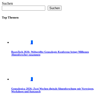
Suchen
Suchen
Top Themen
1
RootsTech 2026: Weltgrößte Genealogie-Konferenz bringt Millionen
Ahnenforscher zusammen
2
Genealogica 2026: Zwei Wochen digitale Ahnenforschung mit Vorträgen,
Workshops und Austausch