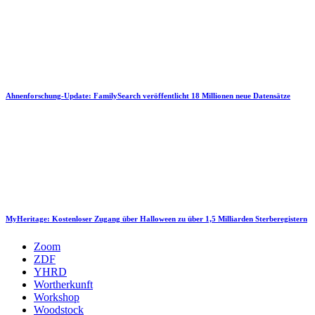
Ahnenforschung-Update: FamilySearch veröffentlicht 18 Millionen neue Datensätze
MyHeritage: Kostenloser Zugang über Halloween zu über 1,5 Milliarden Sterberegistern
Zoom
ZDF
YHRD
Wortherkunft
Workshop
Woodstock