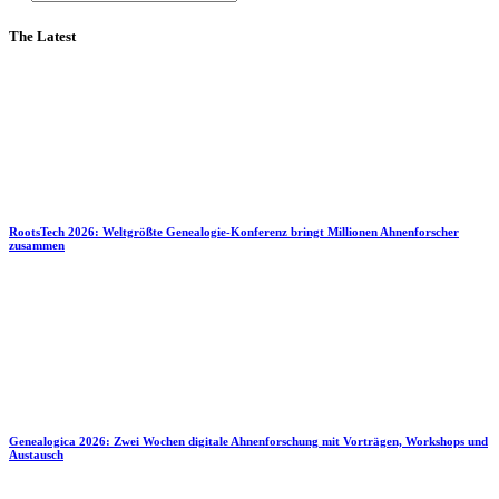
The Latest
RootsTech 2026: Weltgrößte Genealogie-Konferenz bringt Millionen Ahnenforscher
zusammen
Genealogica 2026: Zwei Wochen digitale Ahnenforschung mit Vorträgen, Workshops und
Austausch