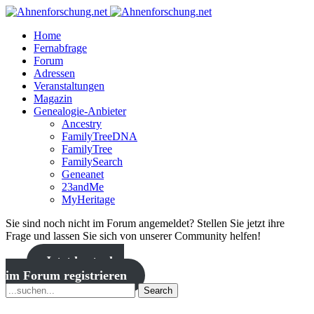
Home
Fernabfrage
Forum
Adressen
Veranstaltungen
Magazin
Genealogie-Anbieter
Ancestry
FamilyTreeDNA
FamilyTree
FamilySearch
Geneanet
23andMe
MyHeritage
Sie sind noch nicht im Forum angemeldet? Stellen Sie jetzt ihre
Frage und lassen Sie sich von unserer Community helfen!
Jetzt kostenlos
im Forum registrieren
Search