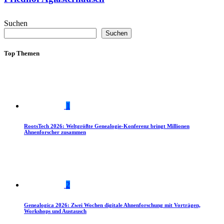
Suchen
Suchen
Top Themen
1
RootsTech 2026: Weltgrößte Genealogie-Konferenz bringt Millionen
Ahnenforscher zusammen
2
Genealogica 2026: Zwei Wochen digitale Ahnenforschung mit Vorträgen,
Workshops und Austausch