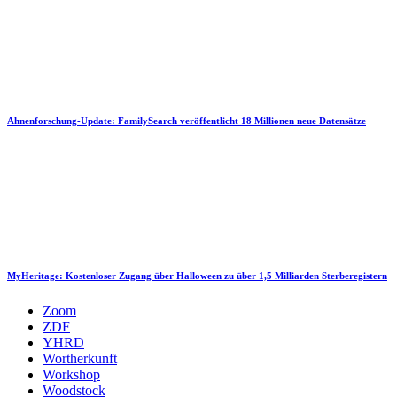
Ahnenforschung-Update: FamilySearch veröffentlicht 18 Millionen neue Datensätze
MyHeritage: Kostenloser Zugang über Halloween zu über 1,5 Milliarden Sterberegistern
Zoom
ZDF
YHRD
Wortherkunft
Workshop
Woodstock