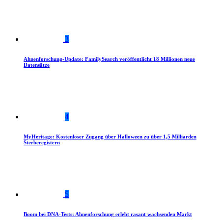
3
Ahnenforschung-Update: FamilySearch veröffentlicht 18 Millionen neue
Datensätze
4
MyHeritage: Kostenloser Zugang über Halloween zu über 1,5 Milliarden
Sterberegistern
5
Boom bei DNA-Tests: Ahnenforschung erlebt rasant wachsenden Markt