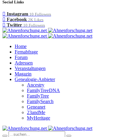
Social Links
Instagram
10
Followers
Facebook
2K
Likes
Twitter
10
Followers
Home
Fernabfrage
Forum
Adressen
Veranstaltungen
Magazin
Genealogie-Anbieter
Ancestry
FamilyTreeDNA
FamilyTree
FamilySearch
Geneanet
23andMe
MyHeritage