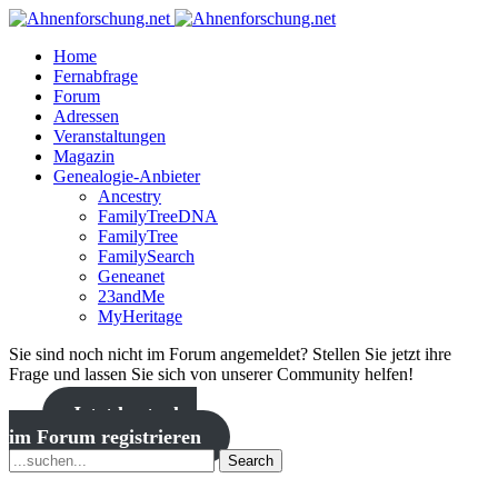
Home
Fernabfrage
Forum
Adressen
Veranstaltungen
Magazin
Genealogie-Anbieter
Ancestry
FamilyTreeDNA
FamilyTree
FamilySearch
Geneanet
23andMe
MyHeritage
Sie sind noch nicht im Forum angemeldet? Stellen Sie jetzt ihre
Frage und lassen Sie sich von unserer Community helfen!
Jetzt kostenlos
im Forum registrieren
Search