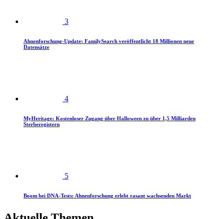
3
Ahnenforschung-Update: FamilySearch veröffentlicht 18 Millionen neue
Datensätze
4
MyHeritage: Kostenloser Zugang über Halloween zu über 1,5 Milliarden
Sterberegistern
5
Boom bei DNA-Tests: Ahnenforschung erlebt rasant wachsenden Markt
Aktuelle Themen