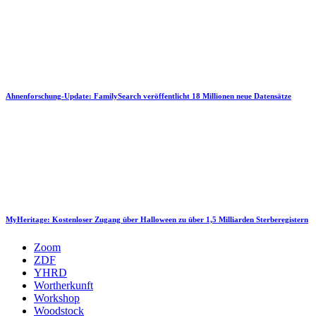
Ahnenforschung-Update: FamilySearch veröffentlicht 18 Millionen neue Datensätze
MyHeritage: Kostenloser Zugang über Halloween zu über 1,5 Milliarden Sterberegistern
Zoom
ZDF
YHRD
Wortherkunft
Workshop
Woodstock