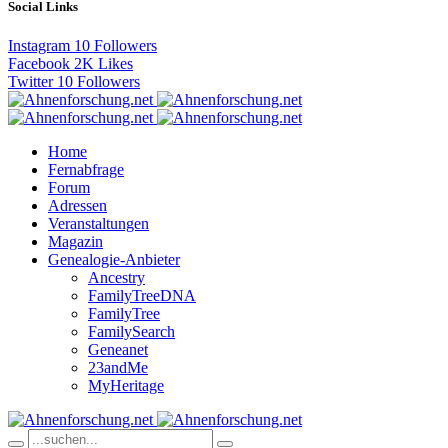
Social Links
Instagram
10
Followers
Facebook
2K
Likes
Twitter
10
Followers
Home
Fernabfrage
Forum
Adressen
Veranstaltungen
Magazin
Genealogie-Anbieter
Ancestry
FamilyTreeDNA
FamilyTree
FamilySearch
Geneanet
23andMe
MyHeritage