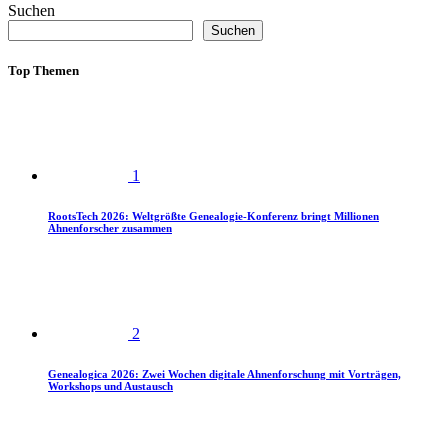
Suchen
Suchen
Top Themen
1
RootsTech 2026: Weltgrößte Genealogie-Konferenz bringt Millionen
Ahnenforscher zusammen
2
Genealogica 2026: Zwei Wochen digitale Ahnenforschung mit Vorträgen,
Workshops und Austausch