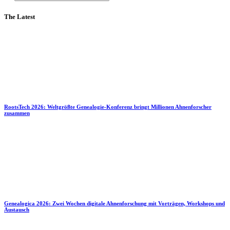
The Latest
RootsTech 2026: Weltgrößte Genealogie-Konferenz bringt Millionen Ahnenforscher
zusammen
Genealogica 2026: Zwei Wochen digitale Ahnenforschung mit Vorträgen, Workshops und
Austausch