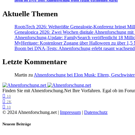
Boom bei DNA-Tests: Ahnenforschung erlebt rasant wachsenden Markt
Aktuelle Themen
RootsTech 2026: Weltgrößte Genealogie-Konferenz bringt Mi
Genealogica 2026: Zwei Wochen digitale Ahnenforschung mit
Ahnenforschung-Update: FamilySearch veröffentlicht 18 Milli
MyHeritage: Kostenloser Zugang über Halloween zu über 1,5 Mi
Boom bei DNA-Tests: Ahnenforschung erlebt rasant wachsend
Letzte Kommentare
Martin
zu
Ahnenforschung bei Elon Musk: Eltern, Geschwister
Finden Sie mit Ahnenforschung.Net Ihre Vorfahren. Egal ob im Forum,
10
2K
10
© 2024 Ahnenforschung.net |
Impressum
|
Datenschutz
Neueste Beiträge