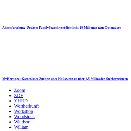
Ahnenforschung-Update: FamilySearch veröffentlicht 18 Millionen neue Datensätze
MyHeritage: Kostenloser Zugang über Halloween zu über 1,5 Milliarden Sterberegistern
Zoom
ZDF
YHRD
Wortherkunft
Workshop
Woodstock
Windsor
William