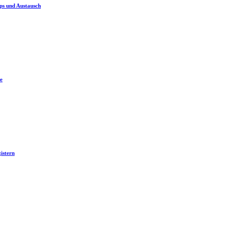
ps und Austausch
e
istern