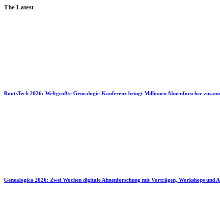
The Latest
RootsTech 2026: Weltgrößte Genealogie-Konferenz bringt Millionen Ahnenforscher zusa
Genealogica 2026: Zwei Wochen digitale Ahnenforschung mit Vorträgen, Workshops und A