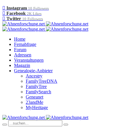
Instagram
10
Followers
Facebook
2K
Likes
Twitter
10
Followers
Home
Fernabfrage
Forum
Adressen
Veranstaltungen
Magazin
Genealogie-Anbieter
Ancestry
FamilyTreeDNA
FamilyTree
FamilySearch
Geneanet
23andMe
MyHeritage