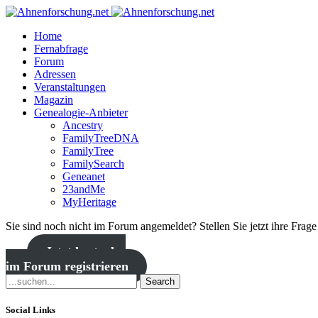
Home
Fernabfrage
Forum
Adressen
Veranstaltungen
Magazin
Genealogie-Anbieter
Ancestry
FamilyTreeDNA
FamilyTree
FamilySearch
Geneanet
23andMe
MyHeritage
Sie sind noch nicht im Forum angemeldet? Stellen Sie jetzt ihre Frag
Jetzt kostenlos
im Forum registrieren
Search
Social Links