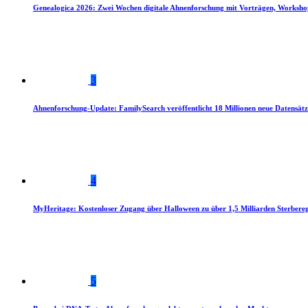
Genealogica 2026: Zwei Wochen digitale Ahnenforschung mit Vorträgen, Worksho
3
Ahnenforschung-Update: FamilySearch veröffentlicht 18 Millionen neue Datensätz
4
MyHeritage: Kostenloser Zugang über Halloween zu über 1,5 Milliarden Sterbereg
5