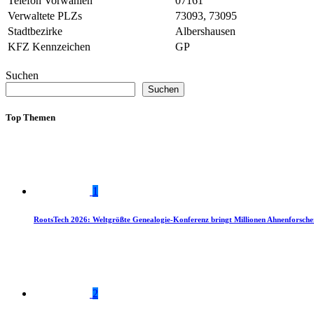
Telefon Vorwahlen
07161
Verwaltete PLZs
73093, 73095
Stadtbezirke
Albershausen
KFZ Kennzeichen
GP
Suchen
Suchen
Top Themen
1
RootsTech 2026: Weltgrößte Genealogie-Konferenz bringt Millionen Ahnenforsch
2