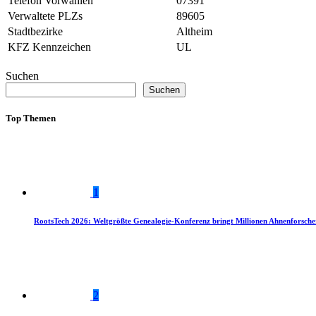
Telefon Vorwahlen
07391
Verwaltete PLZs
89605
Stadtbezirke
Altheim
KFZ Kennzeichen
UL
Suchen
Suchen
Top Themen
1
RootsTech 2026: Weltgrößte Genealogie-Konferenz bringt Millionen Ahnenforsch
2