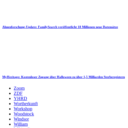
Ahnenforschung-Update: FamilySearch veröffentlicht 18 Millionen neue Datensätze
MyHeritage: Kostenloser Zugang über Halloween zu über 1,5 Milliarden Sterberegistern
Zoom
ZDF
YHRD
Wortherkunft
Workshop
Woodstock
Windsor
William