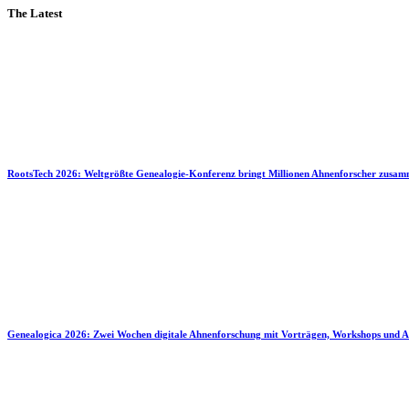
The Latest
RootsTech 2026: Weltgrößte Genealogie-Konferenz bringt Millionen Ahnenforscher zusa
Genealogica 2026: Zwei Wochen digitale Ahnenforschung mit Vorträgen, Workshops und A