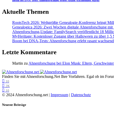
Boom bei DNA-Tests: Ahnenforschung erlebt rasant wachsenden Markt
Aktuelle Themen
RootsTech 2026: Weltgrößte Genealogie-Konferenz bringt Mi
Genealogica 2026: Zwei Wochen digitale Ahnenforschung mit
Ahnenforschung-Update: FamilySearch veröffentlicht 18 Milli
MyHeritage: Kostenloser Zugang über Halloween zu über 1,5 Mi
Boom bei DNA-Tests: Ahnenforschung erlebt rasant wachsend
Letzte Kommentare
Martin
zu
Ahnenforschung bei Elon Musk: Eltern, Geschwister
Finden Sie mit Ahnenforschung.Net Ihre Vorfahren. Egal ob im Forum,
10
2K
10
© 2024 Ahnenforschung.net |
Impressum
|
Datenschutz
Neueste Beiträge