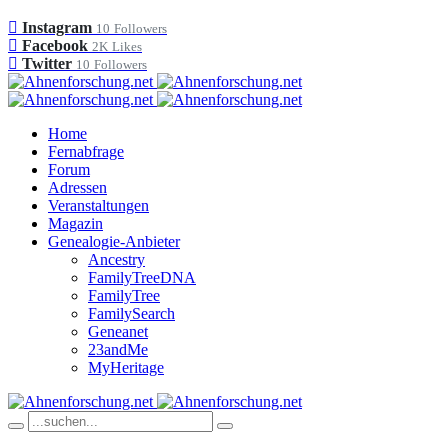
Instagram
10
Followers
Facebook
2K
Likes
Twitter
10
Followers
Home
Fernabfrage
Forum
Adressen
Veranstaltungen
Magazin
Genealogie-Anbieter
Ancestry
FamilyTreeDNA
FamilyTree
FamilySearch
Geneanet
23andMe
MyHeritage