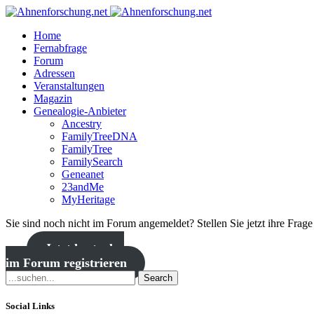
Home
Fernabfrage
Forum
Adressen
Veranstaltungen
Magazin
Genealogie-Anbieter
Ancestry
FamilyTreeDNA
FamilyTree
FamilySearch
Geneanet
23andMe
MyHeritage
Sie sind noch nicht im Forum angemeldet? Stellen Sie jetzt ihre Frag
Jetzt kostenlos
im Forum registrieren
Search
Social Links