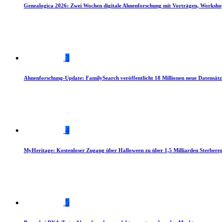
Genealogica 2026: Zwei Wochen digitale Ahnenforschung mit Vorträgen, Worksho
3
Ahnenforschung-Update: FamilySearch veröffentlicht 18 Millionen neue Datensätz
4
MyHeritage: Kostenloser Zugang über Halloween zu über 1,5 Milliarden Sterbereg
5