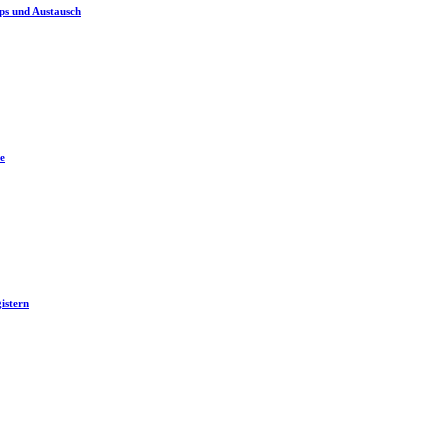
ps und Austausch
e
istern