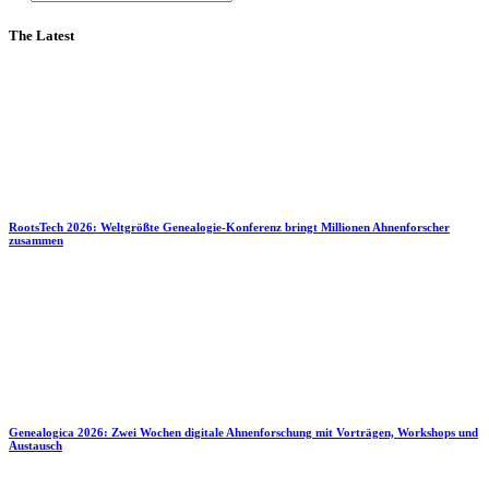
The Latest
RootsTech 2026: Weltgrößte Genealogie-Konferenz bringt Millionen Ahnenforscher
zusammen
Genealogica 2026: Zwei Wochen digitale Ahnenforschung mit Vorträgen, Workshops und
Austausch