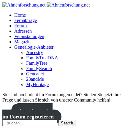
Home
Fernabfrage
Forum
Adressen
Veranstaltungen
Magazin
Genealogie-Anbieter
Ancestry
FamilyTreeDNA
FamilyTree
FamilySearch
Geneanet
23andMe
MyHeritage
Sie sind noch nicht im Forum angemeldet? Stellen Sie jetzt ihre
Frage und lassen Sie sich von unserer Community helfen!
Jetzt kostenlos
im Forum registrieren
Search