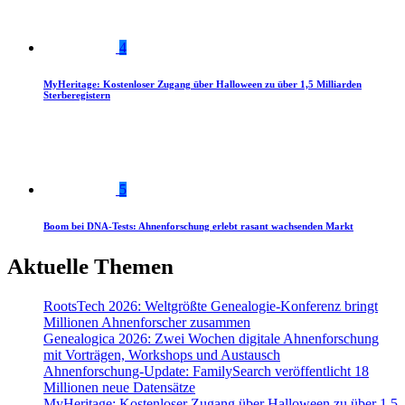
4
MyHeritage: Kostenloser Zugang über Halloween zu über 1,5 Milliarden
Sterberegistern
5
Boom bei DNA-Tests: Ahnenforschung erlebt rasant wachsenden Markt
Aktuelle Themen
RootsTech 2026: Weltgrößte Genealogie-Konferenz bringt
Millionen Ahnenforscher zusammen
Genealogica 2026: Zwei Wochen digitale Ahnenforschung
mit Vorträgen, Workshops und Austausch
Ahnenforschung-Update: FamilySearch veröffentlicht 18
Millionen neue Datensätze
MyHeritage: Kostenloser Zugang über Halloween zu über 1,5