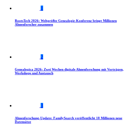
1
RootsTech 2026: Weltgrößte Genealogie-Konferenz bringt Millionen
Ahnenforscher zusammen
2
Genealogica 2026: Zwei Wochen digitale Ahnenforschung mit Vorträgen,
Workshops und Austausch
3
Ahnenforschung-Update: FamilySearch veröffentlicht 18 Millionen neue
Datensätze