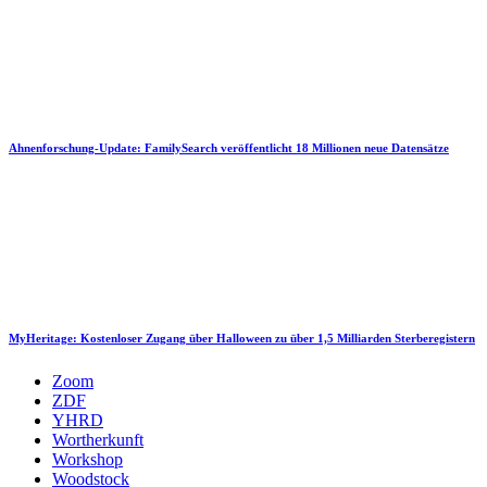
Ahnenforschung-Update: FamilySearch veröffentlicht 18 Millionen neue Datensätze
MyHeritage: Kostenloser Zugang über Halloween zu über 1,5 Milliarden Sterberegistern
Zoom
ZDF
YHRD
Wortherkunft
Workshop
Woodstock