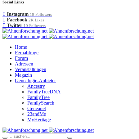
Social Links
Instagram
10
Followers
Facebook
2K
Likes
Twitter
10
Followers
Home
Fernabfrage
Forum
Adressen
Veranstaltungen
Magazin
Genealogie-Anbieter
Ancestry
FamilyTreeDNA
FamilyTree
FamilySearch
Geneanet
23andMe
MyHeritage