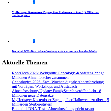
4
MyHeritage: Kostenloser Zugang über Halloween zu über 1,5 Milliarden
Sterberegistern
5
Boom bei DNA-Tests: Ahnenforschung erlebt rasant wachsenden Markt
Aktuelle Themen
RootsTech 2026: Weltgrößte Genealogie-Konferenz bringt
Millionen Ahnenforscher zusammen
Genealogica 2026: Zwei Wochen digitale Ahnenforschung
mit Vorträgen, Workshops und Austausch
Ahnenforschung-Update: FamilySearch veröffentlicht 18
Millionen neue Datensätze
MyHeritage: Kostenloser Zugang über Halloween zu über 1,5
Milliarden Sterberegistern
Boom bei DNA-Tests: Ahnenforschung erlebt rasant