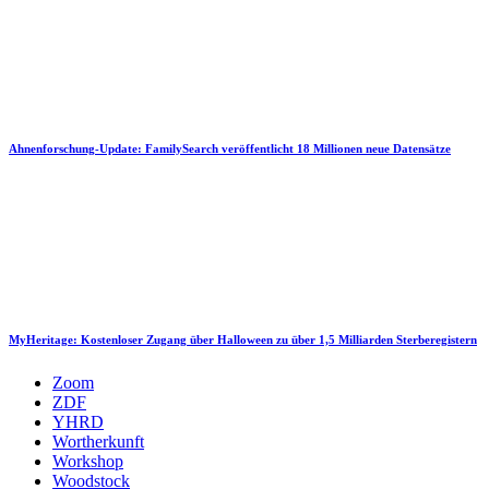
Ahnenforschung-Update: FamilySearch veröffentlicht 18 Millionen neue Datensätze
MyHeritage: Kostenloser Zugang über Halloween zu über 1,5 Milliarden Sterberegistern
Zoom
ZDF
YHRD
Wortherkunft
Workshop
Woodstock