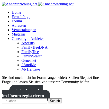
Home
Fernabfrage
Forum
Adressen
Veranstaltungen
Magazin
Genealogie-Anbieter
Ancestry
FamilyTreeDNA
FamilyTree
FamilySearch
Geneanet
23andMe
MyHeritage
Sie sind noch nicht im Forum angemeldet? Stellen Sie jetzt ihre
Frage und lassen Sie sich von unserer Community helfen!
Jetzt kostenlos
im Forum registrieren
Search