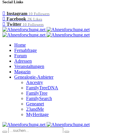
Social Links
Instagram
10
Followers
Facebook
2K
Likes
Twitter
10
Followers
Home
Fernabfrage
Forum
Adressen
Veranstaltungen
Magazin
Genealogie-Anbieter
Ancestry
FamilyTreeDNA
FamilyTree
FamilySearch
Geneanet
23andMe
MyHeritage