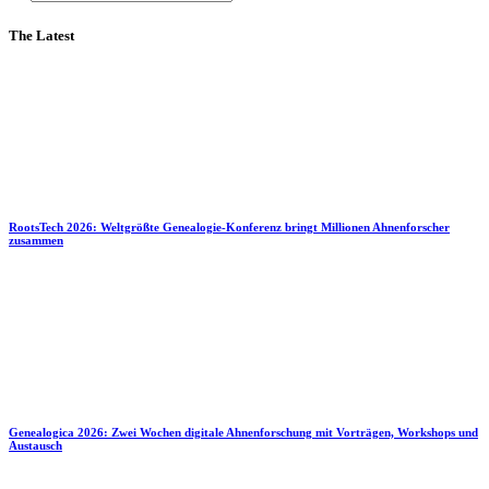
The Latest
RootsTech 2026: Weltgrößte Genealogie-Konferenz bringt Millionen Ahnenforscher
zusammen
Genealogica 2026: Zwei Wochen digitale Ahnenforschung mit Vorträgen, Workshops und
Austausch