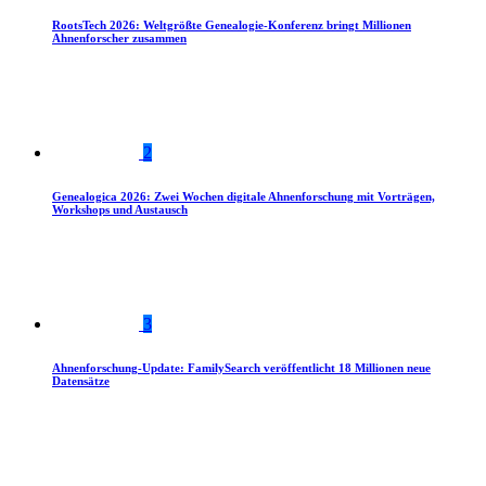
RootsTech 2026: Weltgrößte Genealogie-Konferenz bringt Millionen
Ahnenforscher zusammen
2
Genealogica 2026: Zwei Wochen digitale Ahnenforschung mit Vorträgen,
Workshops und Austausch
3
Ahnenforschung-Update: FamilySearch veröffentlicht 18 Millionen neue
Datensätze