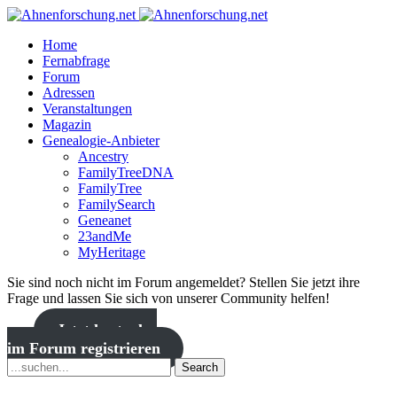
Home
Fernabfrage
Forum
Adressen
Veranstaltungen
Magazin
Genealogie-Anbieter
Ancestry
FamilyTreeDNA
FamilyTree
FamilySearch
Geneanet
23andMe
MyHeritage
Sie sind noch nicht im Forum angemeldet? Stellen Sie jetzt ihre
Frage und lassen Sie sich von unserer Community helfen!
Jetzt kostenlos
im Forum registrieren
Search