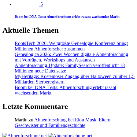
5
Boom bei DNA-Tests: Ahnenforschung erlebt rasant wachsenden Markt
Aktuelle Themen
RootsTech 2026: Weltgrößte Genealogie-Konferenz bringt
Millionen Ahnenforscher zusammen
Genealogica 2026: Zwei Wochen digitale Ahnenforschung
mit Vorträgen, Workshops und Austausch
Ahnenforschung-Update: FamilySearch veröffentlicht 18
Millionen neue Datensätze
MyHeritage: Kostenloser Zugang über Halloween zu über 1,5
Milliarden Sterberegistern
Boom bei DNA-Tests: Ahnenforschung erlebt rasant
wachsenden Markt
Letzte Kommentare
Martin
zu
Ahnenforschung bei Elon Musk: Eltern,
Geschwister und Familiengeschichte