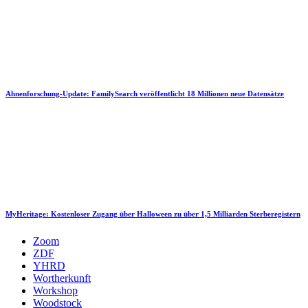
Ahnenforschung-Update: FamilySearch veröffentlicht 18 Millionen neue Datensätze
MyHeritage: Kostenloser Zugang über Halloween zu über 1,5 Milliarden Sterberegistern
Zoom
ZDF
YHRD
Wortherkunft
Workshop
Woodstock