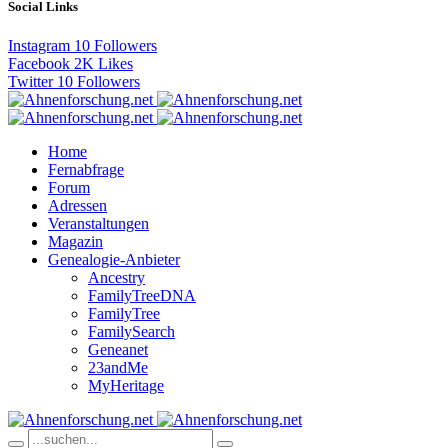
Social Links
Instagram
10
Followers
Facebook
2K
Likes
Twitter
10
Followers
Home
Fernabfrage
Forum
Adressen
Veranstaltungen
Magazin
Genealogie-Anbieter
Ancestry
FamilyTreeDNA
FamilyTree
FamilySearch
Geneanet
23andMe
MyHeritage