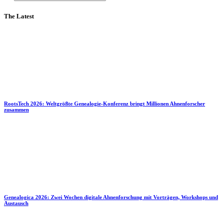
The Latest
RootsTech 2026: Weltgrößte Genealogie-Konferenz bringt Millionen Ahnenforscher
zusammen
Genealogica 2026: Zwei Wochen digitale Ahnenforschung mit Vorträgen, Workshops und
Austausch