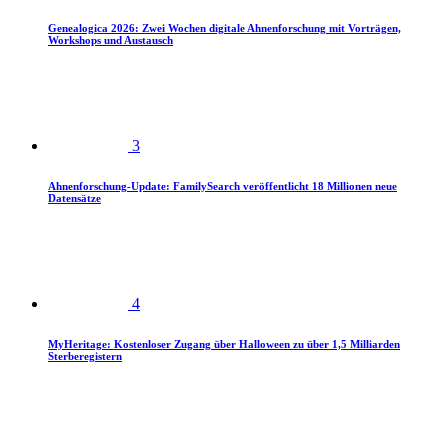
Genealogica 2026: Zwei Wochen digitale Ahnenforschung mit Vorträgen,
Workshops und Austausch
3
Ahnenforschung-Update: FamilySearch veröffentlicht 18 Millionen neue
Datensätze
4
MyHeritage: Kostenloser Zugang über Halloween zu über 1,5 Milliarden
Sterberegistern