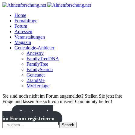
Home
Fernabfrage
Forum
Adressen
Veranstaltungen
Magazin
Genealogie-Anbieter
Ancestry
FamilyTreeDNA
FamilyTree
FamilySearch
Geneanet
23andMe
MyHeritage
Sie sind noch nicht im Forum angemeldet? Stellen Sie jetzt ihre
Frage und lassen Sie sich von unserer Community helfen!
Jetzt kostenlos
im Forum registrieren
Search