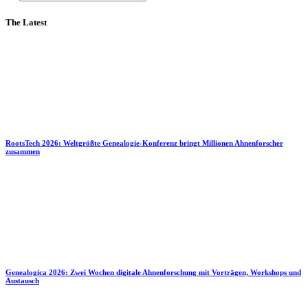
The Latest
RootsTech 2026: Weltgrößte Genealogie-Konferenz bringt Millionen Ahnenforscher
zusammen
Genealogica 2026: Zwei Wochen digitale Ahnenforschung mit Vorträgen, Workshops und
Austausch