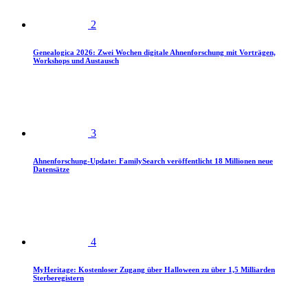
2
Genealogica 2026: Zwei Wochen digitale Ahnenforschung mit Vorträgen,
Workshops und Austausch
3
Ahnenforschung-Update: FamilySearch veröffentlicht 18 Millionen neue
Datensätze
4
MyHeritage: Kostenloser Zugang über Halloween zu über 1,5 Milliarden
Sterberegistern