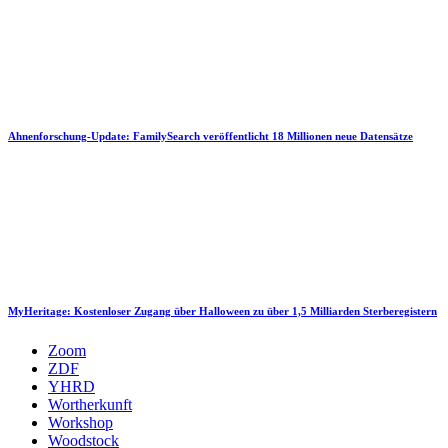
Ahnenforschung-Update: FamilySearch veröffentlicht 18 Millionen neue Datensätze
MyHeritage: Kostenloser Zugang über Halloween zu über 1,5 Milliarden Sterberegistern
Zoom
ZDF
YHRD
Wortherkunft
Workshop
Woodstock