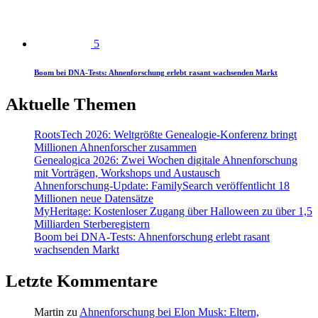
5
Boom bei DNA-Tests: Ahnenforschung erlebt rasant wachsenden Markt
Aktuelle Themen
RootsTech 2026: Weltgrößte Genealogie-Konferenz bringt
Millionen Ahnenforscher zusammen
Genealogica 2026: Zwei Wochen digitale Ahnenforschung
mit Vorträgen, Workshops und Austausch
Ahnenforschung-Update: FamilySearch veröffentlicht 18
Millionen neue Datensätze
MyHeritage: Kostenloser Zugang über Halloween zu über 1,5
Milliarden Sterberegistern
Boom bei DNA-Tests: Ahnenforschung erlebt rasant
wachsenden Markt
Letzte Kommentare
Martin
zu
Ahnenforschung bei Elon Musk: Eltern,