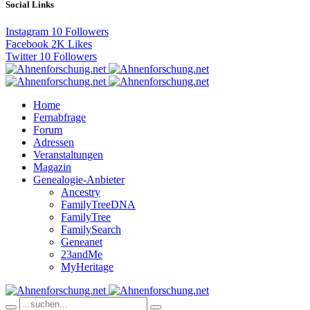
Social Links
Instagram
10
Followers
Facebook
2K
Likes
Twitter
10
Followers
Home
Fernabfrage
Forum
Adressen
Veranstaltungen
Magazin
Genealogie-Anbieter
Ancestry
FamilyTreeDNA
FamilyTree
FamilySearch
Geneanet
23andMe
MyHeritage