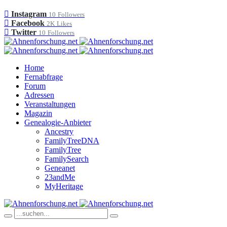
Instagram
10
Followers
Facebook
2K
Likes
Twitter
10
Followers
Home
Fernabfrage
Forum
Adressen
Veranstaltungen
Magazin
Genealogie-Anbieter
Ancestry
FamilyTreeDNA
FamilyTree
FamilySearch
Geneanet
23andMe
MyHeritage