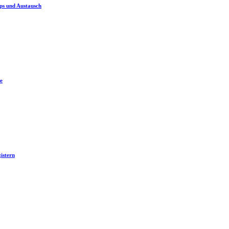
ps und Austausch
e
istern