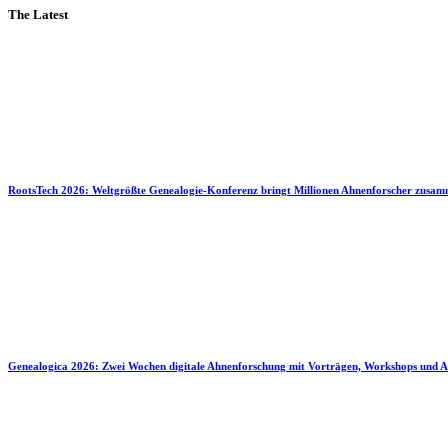
The Latest
RootsTech 2026: Weltgrößte Genealogie-Konferenz bringt Millionen Ahnenforscher zusa
Genealogica 2026: Zwei Wochen digitale Ahnenforschung mit Vorträgen, Workshops und A