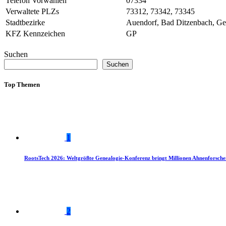
Telefon Vorwahlen
07334
Verwaltete PLZs
73312, 73342, 73345
Stadtbezirke
Auendorf, Bad Ditzenbach, Ge
KFZ Kennzeichen
GP
Suchen
Suchen
Top Themen
1
RootsTech 2026: Weltgrößte Genealogie-Konferenz bringt Millionen Ahnenforsch
2