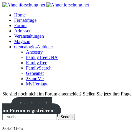
Home
Fernabfrage
Forum
Adressen
Veranstaltungen
Magazin
Genealogie-Anbieter
Ancestry
FamilyTreeDNA
FamilyTree
FamilySearch
Geneanet
23andMe
MyHeritage
Sie sind noch nicht im Forum angemeldet? Stellen Sie jetzt ihre Frag
Jetzt kostenlos
im Forum registrieren
Search
Social Links