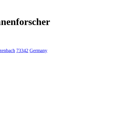
hnenforscher
zenbach
73342
Germany