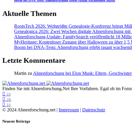
Boom bei DNA-Tests: Ahnenforschung erlebt rasant wachsenden Markt
Aktuelle Themen
RootsTech 2026: Weltgrößte Genealogie-Konferenz bringt Mi
Genealogica 2026: Zwei Wochen digitale Ahnenforschung mit
Ahnenforschung-Update: FamilySearch veröffentlicht 18 Milli
MyHeritage: Kostenloser Zugang über Halloween zu über 1,5 Mi
Boom bei DNA-Tests: Ahnenforschung erlebt rasant wachsend
Letzte Kommentare
Martin
zu
Ahnenforschung bei Elon Musk: Eltern, Geschwister
Finden Sie mit Ahnenforschung.Net Ihre Vorfahren. Egal ob im Forum,
10
2K
10
© 2024 Ahnenforschung.net |
Impressum
|
Datenschutz
Neueste Beiträge