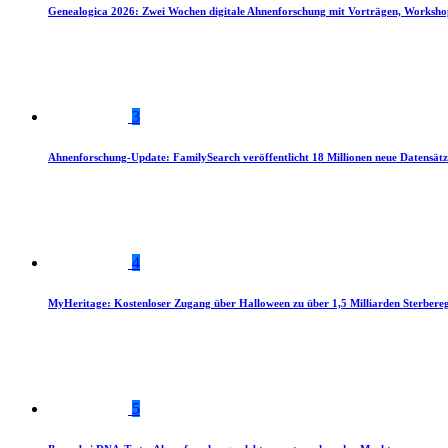
Genealogica 2026: Zwei Wochen digitale Ahnenforschung mit Vorträgen, Worksho
3
Ahnenforschung-Update: FamilySearch veröffentlicht 18 Millionen neue Datensätz
4
MyHeritage: Kostenloser Zugang über Halloween zu über 1,5 Milliarden Sterbereg
5