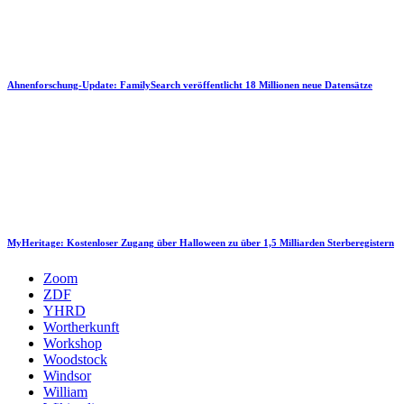
Ahnenforschung-Update: FamilySearch veröffentlicht 18 Millionen neue Datensätze
MyHeritage: Kostenloser Zugang über Halloween zu über 1,5 Milliarden Sterberegistern
Zoom
ZDF
YHRD
Wortherkunft
Workshop
Woodstock
Windsor
William