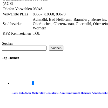
(AGS)
Telefon Vorwahlen
08046
Verwaltete PLZs
83667, 83668, 83670
Achmühl, Bad Heilbrunn, Baumberg, Bernwies, Bo
Stadtbezirke
Oberbuchen, Oberenzenau, Obermühl, Obersteinba
Wörnern
KFZ Kennzeichen
TÖL
Suchen
Suchen
Top Themen
1
RootsTech 2026: Weltgrößte Genealogie-Konferenz bringt Millionen Ahnenforsch