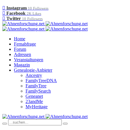
Instagram
10
Followers
Facebook
2K
Likes
Twitter
10
Followers
Home
Fernabfrage
Forum
Adressen
Veranstaltungen
Magazin
Genealogie-Anbieter
Ancestry
FamilyTreeDNA
FamilyTree
FamilySearch
Geneanet
23andMe
MyHeritage