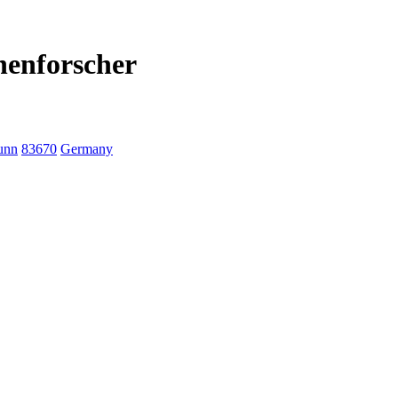
nenforscher
unn
83670
Germany