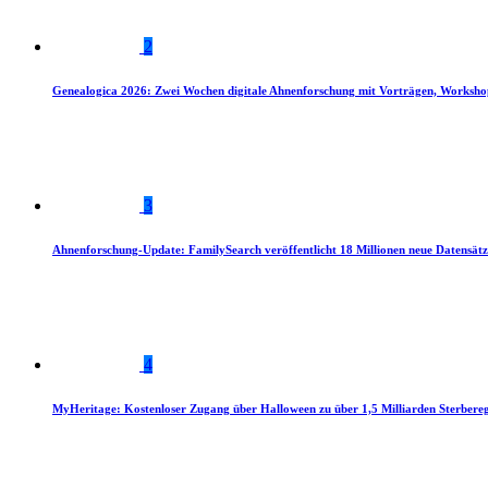
2
Genealogica 2026: Zwei Wochen digitale Ahnenforschung mit Vorträgen, Worksho
3
Ahnenforschung-Update: FamilySearch veröffentlicht 18 Millionen neue Datensätz
4
MyHeritage: Kostenloser Zugang über Halloween zu über 1,5 Milliarden Sterbereg