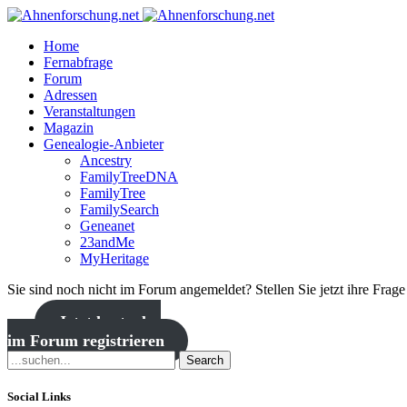
Home
Fernabfrage
Forum
Adressen
Veranstaltungen
Magazin
Genealogie-Anbieter
Ancestry
FamilyTreeDNA
FamilyTree
FamilySearch
Geneanet
23andMe
MyHeritage
Sie sind noch nicht im Forum angemeldet? Stellen Sie jetzt ihre Frag
Jetzt kostenlos
im Forum registrieren
Search
Social Links