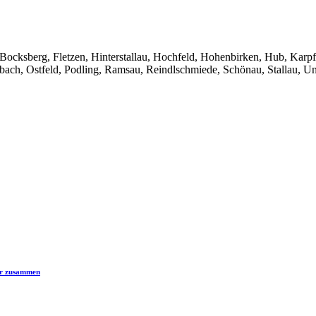
cksberg, Fletzen, Hinterstallau, Hochfeld, Hohenbirken, Hub, Karpf
ch, Ostfeld, Podling, Ramsau, Reindlschmiede, Schönau, Stallau, Unt
er zusammen