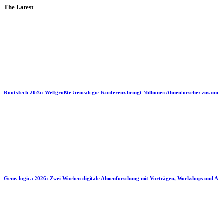
The Latest
RootsTech 2026: Weltgrößte Genealogie-Konferenz bringt Millionen Ahnenforscher zusa
Genealogica 2026: Zwei Wochen digitale Ahnenforschung mit Vorträgen, Workshops und A