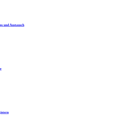
ps und Austausch
e
istern