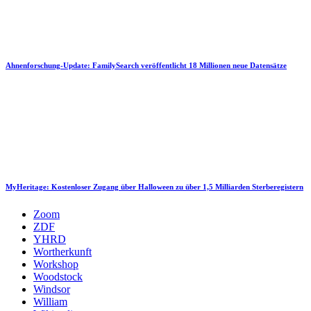
Ahnenforschung-Update: FamilySearch veröffentlicht 18 Millionen neue Datensätze
MyHeritage: Kostenloser Zugang über Halloween zu über 1,5 Milliarden Sterberegistern
Zoom
ZDF
YHRD
Wortherkunft
Workshop
Woodstock
Windsor
William