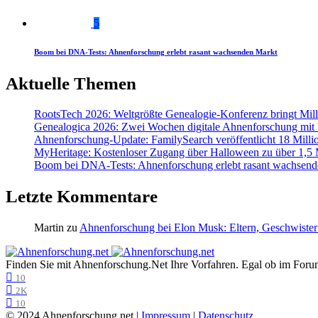
5
Boom bei DNA-Tests: Ahnenforschung erlebt rasant wachsenden Markt
Aktuelle Themen
RootsTech 2026: Weltgrößte Genealogie-Konferenz bringt Mi
Genealogica 2026: Zwei Wochen digitale Ahnenforschung mit
Ahnenforschung-Update: FamilySearch veröffentlicht 18 Milli
MyHeritage: Kostenloser Zugang über Halloween zu über 1,5 Mi
Boom bei DNA-Tests: Ahnenforschung erlebt rasant wachsend
Letzte Kommentare
Martin
zu
Ahnenforschung bei Elon Musk: Eltern, Geschwister
Finden Sie mit Ahnenforschung.Net Ihre Vorfahren. Egal ob im Forum,
10
2K
10
© 2024 Ahnenforschung.net |
Impressum
|
Datenschutz