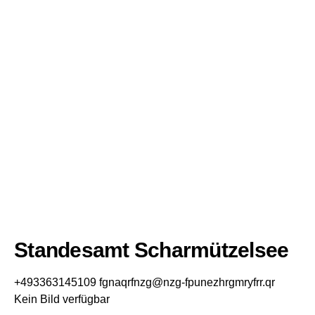
Standesamt Scharmützelsee
+493363145109
fgnaqrfnzg@nzg-fpunezhrgmryfrr.qr
Kein Bild verfügbar