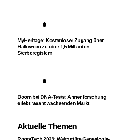
4
MyHeritage: Kostenloser Zugang über
Halloween zu über 1,5 Milliarden
Sterberegistern
5
Boom bei DNA-Tests: Ahnenforschung
erlebt rasant wachsenden Markt
Aktuelle Themen
RootsTech 2026: Weltgrößte Genealogie-