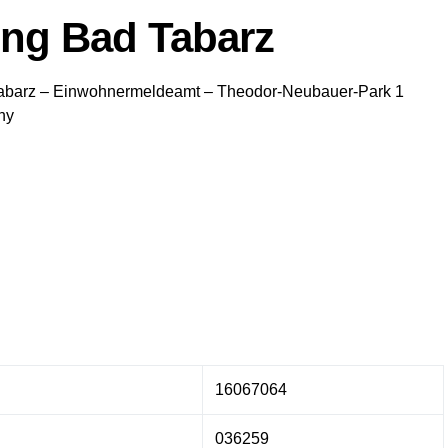
ng Bad Tabarz
abarz
– Einwohnermeldeamt –
Theodor-Neubauer-Park 1
ny
16067064
036259