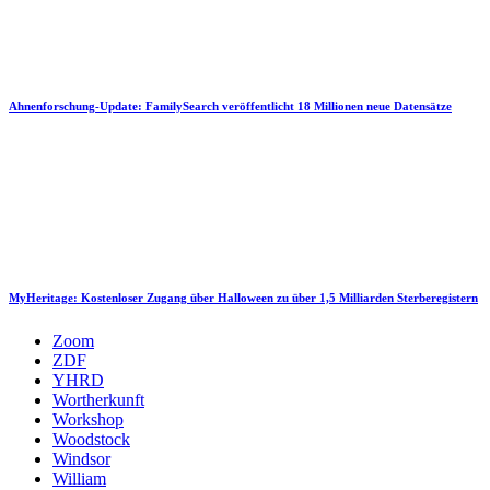
Ahnenforschung-Update: FamilySearch veröffentlicht 18 Millionen neue Datensätze
MyHeritage: Kostenloser Zugang über Halloween zu über 1,5 Milliarden Sterberegistern
Zoom
ZDF
YHRD
Wortherkunft
Workshop
Woodstock
Windsor
William