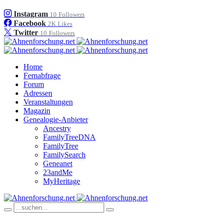
Instagram
10
Followers
Facebook
2K
Likes
Twitter
10
Followers
Home
Fernabfrage
Forum
Adressen
Veranstaltungen
Magazin
Genealogie-Anbieter
Ancestry
FamilyTreeDNA
FamilyTree
FamilySearch
Geneanet
23andMe
MyHeritage