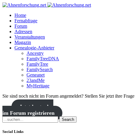
Home
Fernabfrage
Forum
Adressen
Veranstaltungen
Magazin
Genealogie-Anbieter
Ancestry
FamilyTreeDNA
FamilyTree
FamilySearch
Geneanet
23andMe
MyHeritage
Sie sind noch nicht im Forum angemeldet? Stellen Sie jetzt ihre Frag
Jetzt kostenlos
im Forum registrieren
Search
Social Links