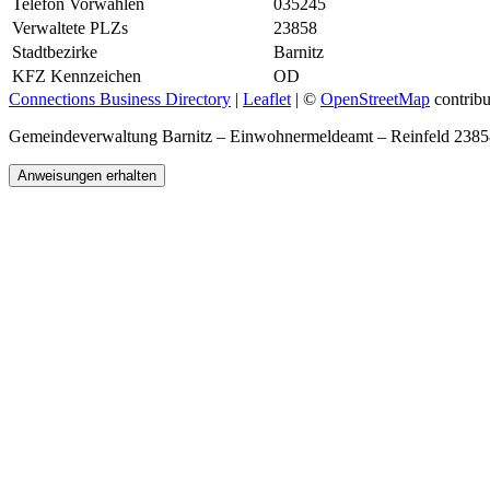
Telefon Vorwahlen
035245
Verwaltete PLZs
23858
Stadtbezirke
Barnitz
KFZ Kennzeichen
OD
Connections Business Directory
|
Leaflet
| ©
OpenStreetMap
contribu
Gemeindeverwaltung Barnitz – Einwohnermeldeamt – Reinfeld 238
Anweisungen erhalten