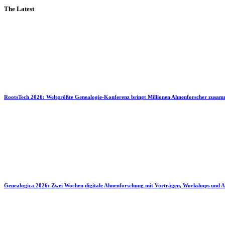
The Latest
RootsTech 2026: Weltgrößte Genealogie-Konferenz bringt Millionen Ahnenforscher zusa
Genealogica 2026: Zwei Wochen digitale Ahnenforschung mit Vorträgen, Workshops und A