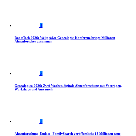
1
RootsTech 2026: Weltgrößte Genealogie-Konferenz bringt Millionen
Ahnenforscher zusammen
2
Genealogica 2026: Zwei Wochen digitale Ahnenforschung mit Vorträgen,
Workshops und Austausch
3
Ahnenforschung-Update: FamilySearch veröffentlicht 18 Millionen neue