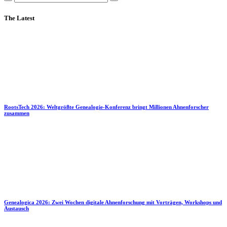
The Latest
RootsTech 2026: Weltgrößte Genealogie-Konferenz bringt Millionen Ahnenforscher
zusammen
Genealogica 2026: Zwei Wochen digitale Ahnenforschung mit Vorträgen, Workshops und
Austausch