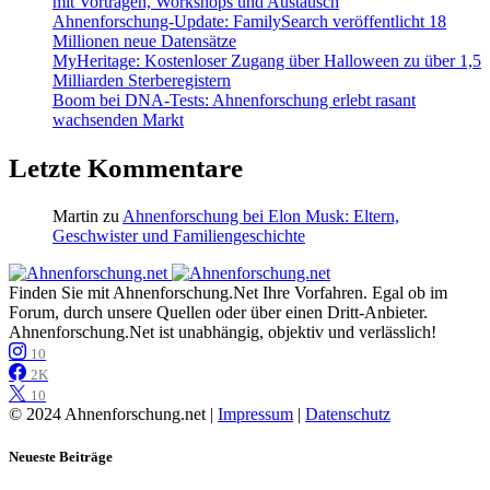
mit Vorträgen, Workshops und Austausch
Ahnenforschung-Update: FamilySearch veröffentlicht 18
Millionen neue Datensätze
MyHeritage: Kostenloser Zugang über Halloween zu über 1,5
Milliarden Sterberegistern
Boom bei DNA-Tests: Ahnenforschung erlebt rasant
wachsenden Markt
Letzte Kommentare
Martin
zu
Ahnenforschung bei Elon Musk: Eltern,
Geschwister und Familiengeschichte
Finden Sie mit Ahnenforschung.Net Ihre Vorfahren. Egal ob im
Forum, durch unsere Quellen oder über einen Dritt-Anbieter.
Ahnenforschung.Net ist unabhängig, objektiv und verlässlich!
10
2K
10
© 2024 Ahnenforschung.net |
Impressum
|
Datenschutz
Neueste Beiträge