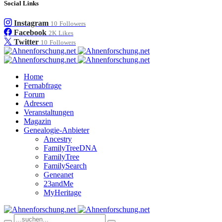
Social Links
Instagram
10
Followers
Facebook
2K
Likes
Twitter
10
Followers
Home
Fernabfrage
Forum
Adressen
Veranstaltungen
Magazin
Genealogie-Anbieter
Ancestry
FamilyTreeDNA
FamilyTree
FamilySearch
Geneanet
23andMe
MyHeritage