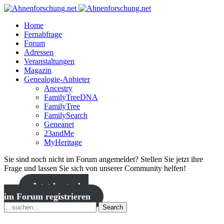
Home
Fernabfrage
Forum
Adressen
Veranstaltungen
Magazin
Genealogie-Anbieter
Ancestry
FamilyTreeDNA
FamilyTree
FamilySearch
Geneanet
23andMe
MyHeritage
Sie sind noch nicht im Forum angemeldet? Stellen Sie jetzt ihre
Frage und lassen Sie sich von unserer Community helfen!
Jetzt kostenlos
im Forum registrieren
Search