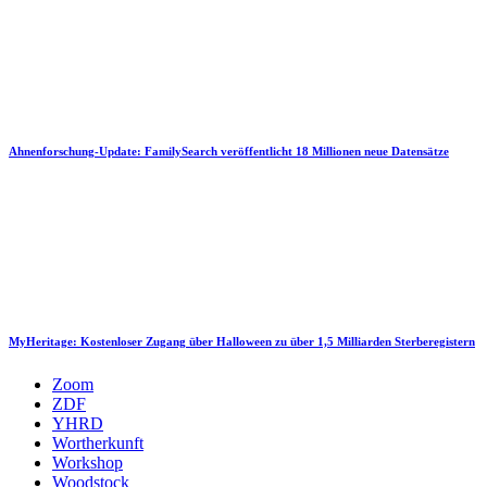
Ahnenforschung-Update: FamilySearch veröffentlicht 18 Millionen neue Datensätze
MyHeritage: Kostenloser Zugang über Halloween zu über 1,5 Milliarden Sterberegistern
Zoom
ZDF
YHRD
Wortherkunft
Workshop
Woodstock