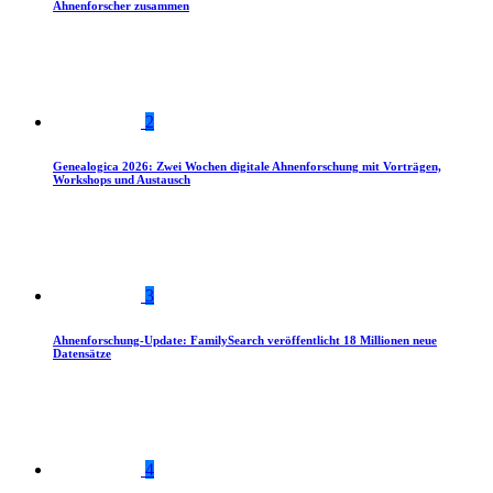
Ahnenforscher zusammen
2
Genealogica 2026: Zwei Wochen digitale Ahnenforschung mit Vorträgen,
Workshops und Austausch
3
Ahnenforschung-Update: FamilySearch veröffentlicht 18 Millionen neue
Datensätze
4