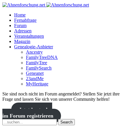
Home
Fernabfrage
Forum
Adressen
Veranstaltungen
Magazin
Genealogie-Anbieter
Ancestry
FamilyTreeDNA
FamilyTree
FamilySearch
Geneanet
23andMe
MyHeritage
Sie sind noch nicht im Forum angemeldet? Stellen Sie jetzt ihre
Frage und lassen Sie sich von unserer Community helfen!
Jetzt kostenlos
im Forum registrieren
Search