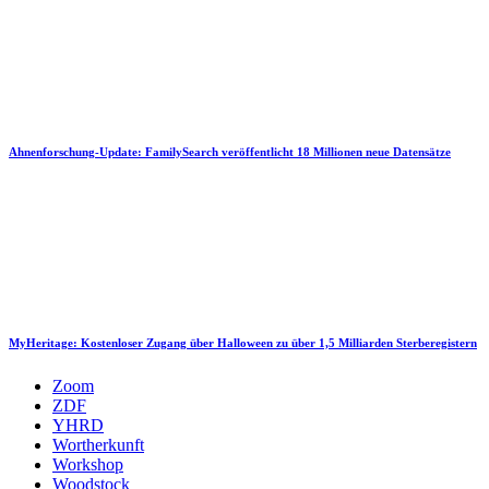
Ahnenforschung-Update: FamilySearch veröffentlicht 18 Millionen neue Datensätze
MyHeritage: Kostenloser Zugang über Halloween zu über 1,5 Milliarden Sterberegistern
Zoom
ZDF
YHRD
Wortherkunft
Workshop
Woodstock