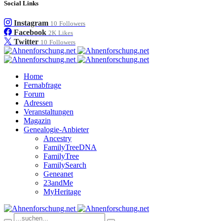
Social Links
Instagram
10
Followers
Facebook
2K
Likes
Twitter
10
Followers
Home
Fernabfrage
Forum
Adressen
Veranstaltungen
Magazin
Genealogie-Anbieter
Ancestry
FamilyTreeDNA
FamilyTree
FamilySearch
Geneanet
23andMe
MyHeritage