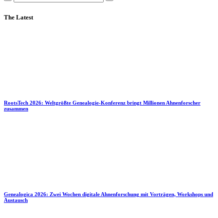
The Latest
RootsTech 2026: Weltgrößte Genealogie-Konferenz bringt Millionen Ahnenforscher
zusammen
Genealogica 2026: Zwei Wochen digitale Ahnenforschung mit Vorträgen, Workshops und
Austausch