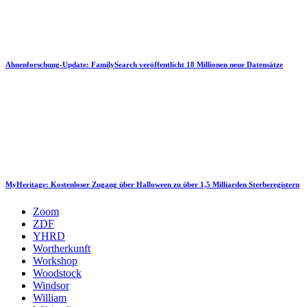
Ahnenforschung-Update: FamilySearch veröffentlicht 18 Millionen neue Datensätze
MyHeritage: Kostenloser Zugang über Halloween zu über 1,5 Milliarden Sterberegistern
Zoom
ZDF
YHRD
Wortherkunft
Workshop
Woodstock
Windsor
William