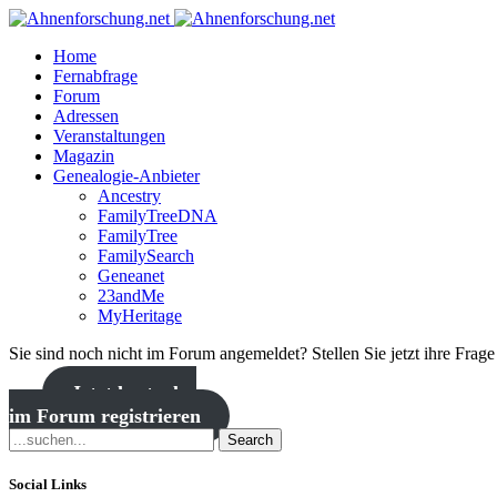
Home
Fernabfrage
Forum
Adressen
Veranstaltungen
Magazin
Genealogie-Anbieter
Ancestry
FamilyTreeDNA
FamilyTree
FamilySearch
Geneanet
23andMe
MyHeritage
Sie sind noch nicht im Forum angemeldet? Stellen Sie jetzt ihre Frag
Jetzt kostenlos
im Forum registrieren
Search
Social Links