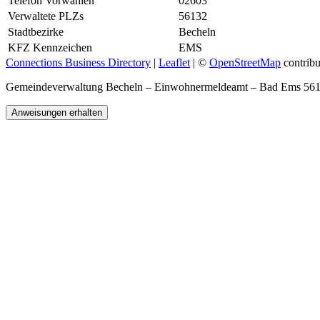
Telefon Vorwahlen
02603
Verwaltete PLZs
56132
Stadtbezirke
Becheln
KFZ Kennzeichen
EMS
Connections Business Directory
|
Leaflet
| ©
OpenStreetMap
contribu
Gemeindeverwaltung Becheln – Einwohnermeldeamt – Bad Ems 56
Anweisungen erhalten