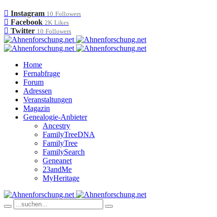
Instagram
10
Followers
Facebook
2K
Likes
Twitter
10
Followers
Home
Fernabfrage
Forum
Adressen
Veranstaltungen
Magazin
Genealogie-Anbieter
Ancestry
FamilyTreeDNA
FamilyTree
FamilySearch
Geneanet
23andMe
MyHeritage