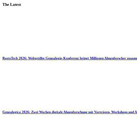
The Latest
RootsTech 2026: Weltgrößte Genealogie-Konferenz bringt Millionen Ahnenforscher zusa
Genealogica 2026: Zwei Wochen digitale Ahnenforschung mit Vorträgen, Workshops und A