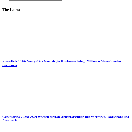
The Latest
RootsTech 2026: Weltgrößte Genealogie-Konferenz bringt Millionen Ahnenforscher
zusammen
Genealogica 2026: Zwei Wochen digitale Ahnenforschung mit Vorträgen, Workshops und
Austausch