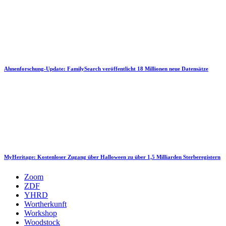
Ahnenforschung-Update: FamilySearch veröffentlicht 18 Millionen neue Datensätze
MyHeritage: Kostenloser Zugang über Halloween zu über 1,5 Milliarden Sterberegistern
Zoom
ZDF
YHRD
Wortherkunft
Workshop
Woodstock