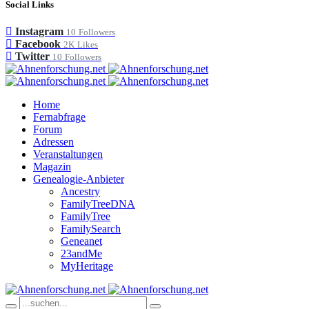
Social Links
Instagram
10
Followers
Facebook
2K
Likes
Twitter
10
Followers
Home
Fernabfrage
Forum
Adressen
Veranstaltungen
Magazin
Genealogie-Anbieter
Ancestry
FamilyTreeDNA
FamilyTree
FamilySearch
Geneanet
23andMe
MyHeritage