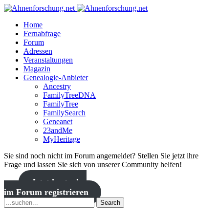
Home
Fernabfrage
Forum
Adressen
Veranstaltungen
Magazin
Genealogie-Anbieter
Ancestry
FamilyTreeDNA
FamilyTree
FamilySearch
Geneanet
23andMe
MyHeritage
Sie sind noch nicht im Forum angemeldet? Stellen Sie jetzt ihre
Frage und lassen Sie sich von unserer Community helfen!
Jetzt kostenlos
im Forum registrieren
Search