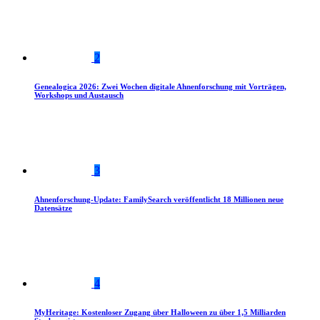
2
Genealogica 2026: Zwei Wochen digitale Ahnenforschung mit Vorträgen,
Workshops und Austausch
3
Ahnenforschung-Update: FamilySearch veröffentlicht 18 Millionen neue
Datensätze
4
MyHeritage: Kostenloser Zugang über Halloween zu über 1,5 Milliarden