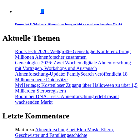
5
Boom bei DNA-Tests: Ahnenforschung erlebt rasant wachsenden Markt
Aktuelle Themen
RootsTech 2026: Weltgrößte Genealogie-Konferenz bringt
Millionen Ahnenforscher zusammen
Genealogica 2026: Zwei Wochen digitale Ahnenforschung
mit Vorträgen, Workshops und Austausch
Ahnenforschung-Update: FamilySearch veröffentlicht 18
Millionen neue Datensätze
MyHeritage: Kostenloser Zugang über Halloween zu über 1,5
Milliarden Sterberegistern
Boom bei DNA-Tests: Ahnenforschung erlebt rasant
wachsenden Markt
Letzte Kommentare
Martin
zu
Ahnenforschung bei Elon Musk: Eltern,
Geschwister und Familiengeschichte