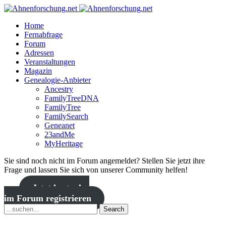
Home
Fernabfrage
Forum
Adressen
Veranstaltungen
Magazin
Genealogie-Anbieter
Ancestry
FamilyTreeDNA
FamilyTree
FamilySearch
Geneanet
23andMe
MyHeritage
Sie sind noch nicht im Forum angemeldet? Stellen Sie jetzt ihre
Frage und lassen Sie sich von unserer Community helfen!
Jetzt kostenlos
im Forum registrieren
Search