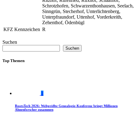
Ritzhof, Rufenried, Ruxhof, Schaafhof,
Schrotzhofen, Schwarzenthonhausen, Seelach,
Sinngrün, Stecherhof, Unterlichtenberg,
Unterpfraundorf, Uttenhof, Vorderkreith,
Zehenthof, Ödenbügl
KFZ Kennzeichen
R
Suchen
Suchen
Top Themen
1
RootsTech 2026: Weltgrößte Genealogie-Konferenz bringt Millionen
Ahnenforscher zusammen