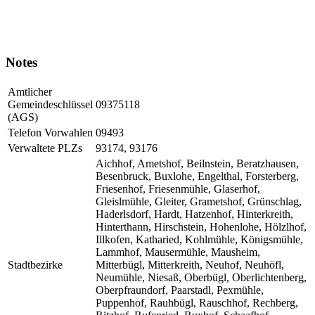
Notes
Amtlicher
Gemeindeschlüssel
09375118
(AGS)
Telefon Vorwahlen
09493
Verwaltete PLZs
93174, 93176
Aichhof, Ametshof, Beilnstein, Beratzhausen,
Besenbruck, Buxlohe, Engelthal, Forsterberg,
Friesenhof, Friesenmühle, Glaserhof,
Gleislmühle, Gleiter, Grametshof, Grünschlag,
Haderlsdorf, Hardt, Hatzenhof, Hinterkreith,
Hinterthann, Hirschstein, Hohenlohe, Hölzlhof,
Illkofen, Katharied, Kohlmühle, Königsmühle,
Lammhof, Mausermühle, Mausheim,
Stadtbezirke
Mitterbügl, Mitterkreith, Neuhof, Neuhöfl,
Neumühle, Niesaß, Oberbügl, Oberlichtenberg,
Oberpfraundorf, Paarstadl, Pexmühle,
Puppenhof, Rauhbügl, Rauschhof, Rechberg,