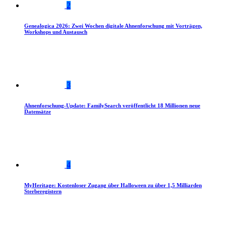
2
Genealogica 2026: Zwei Wochen digitale Ahnenforschung mit Vorträgen,
Workshops und Austausch
3
Ahnenforschung-Update: FamilySearch veröffentlicht 18 Millionen neue
Datensätze
4
MyHeritage: Kostenloser Zugang über Halloween zu über 1,5 Milliarden
Sterberegistern