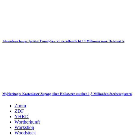
Ahnenforschung-Update: FamilySearch veröffentlicht 18 Millionen neue Datensätze
MyHeritage: Kostenloser Zugang über Halloween zu über 1,5 Milliarden Sterberegistern
Zoom
ZDF
YHRD
Wortherkunft
Workshop
Woodstock