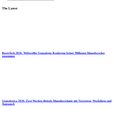
The Latest
RootsTech 2026: Weltgrößte Genealogie-Konferenz bringt Millionen Ahnenforscher
zusammen
Genealogica 2026: Zwei Wochen digitale Ahnenforschung mit Vorträgen, Workshops und
Austausch