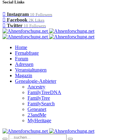
Social Links
Instagram
10
Followers
Facebook
2K
Likes
Twitter
10
Followers
Home
Fernabfrage
Forum
Adressen
Veranstaltungen
Magazin
Genealogie-Anbieter
Ancestry
FamilyTreeDNA
FamilyTree
FamilySearch
Geneanet
23andMe
MyHeritage