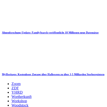
Ahnenforschung-Update: FamilySearch veröffentlicht 18 Millionen neue Datensätze
MyHeritage: Kostenloser Zugang über Halloween zu über 1,5 Milliarden Sterberegistern
Zoom
ZDF
YHRD
Wortherkunft
Workshop
Woodstock