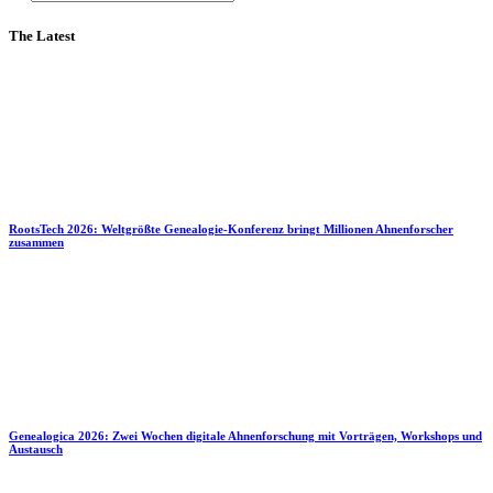
The Latest
RootsTech 2026: Weltgrößte Genealogie-Konferenz bringt Millionen Ahnenforscher
zusammen
Genealogica 2026: Zwei Wochen digitale Ahnenforschung mit Vorträgen, Workshops und
Austausch