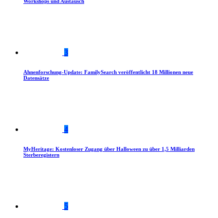
Workshops und Austausch
3
Ahnenforschung-Update: FamilySearch veröffentlicht 18 Millionen neue
Datensätze
4
MyHeritage: Kostenloser Zugang über Halloween zu über 1,5 Milliarden
Sterberegistern
5