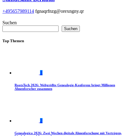
+495657989114
fgnaqrfnzg@orexngny.qr
Suchen
Suchen
Top Themen
1
RootsTech 2026: Weltgrößte Genealogie-Konferenz bringt Millionen
Ahnenforscher zusammen
2
Genealogica 2026: Zwei Wochen digitale Ahnenforschung mit Vorträgen,