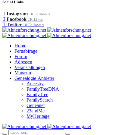
Social Links
Instagram
10
Followers
Facebook
2K
Likes
Twitter
10
Followers
Home
Fernabfrage
Forum
Adressen
Veranstaltungen
Magazin
Genealogie-Anbieter
Ancestry
FamilyTreeDNA
FamilyTree
FamilySearch
Geneanet
23andMe
MyHeritage