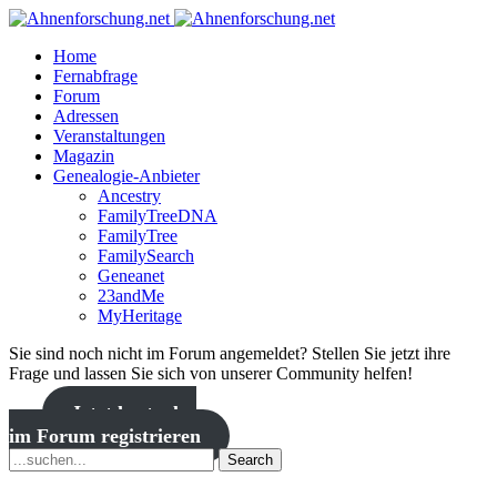
Home
Fernabfrage
Forum
Adressen
Veranstaltungen
Magazin
Genealogie-Anbieter
Ancestry
FamilyTreeDNA
FamilyTree
FamilySearch
Geneanet
23andMe
MyHeritage
Sie sind noch nicht im Forum angemeldet? Stellen Sie jetzt ihre
Frage und lassen Sie sich von unserer Community helfen!
Jetzt kostenlos
im Forum registrieren
Search