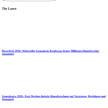
The Latest
RootsTech 2026: Weltgrößte Genealogie-Konferenz bringt Millionen Ahnenforscher
zusammen
Genealogica 2026: Zwei Wochen digitale Ahnenforschung mit Vorträgen, Workshops und
Austausch