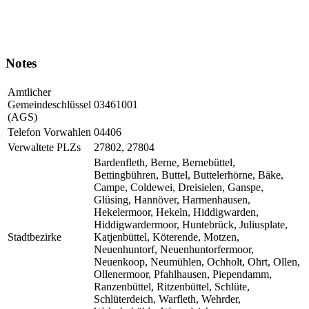
Notes
Amtlicher
Gemeindeschlüssel
03461001
(AGS)
Telefon Vorwahlen
04406
Verwaltete PLZs
27802, 27804
Bardenfleth, Berne, Bernebüttel,
Bettingbühren, Buttel, Buttelerhörne, Bäke,
Campe, Coldewei, Dreisielen, Ganspe,
Glüsing, Hannöver, Harmenhausen,
Hekelermoor, Hekeln, Hiddigwarden,
Hiddigwardermoor, Huntebrück, Juliusplate,
Stadtbezirke
Katjenbüttel, Köterende, Motzen,
Neuenhuntorf, Neuenhuntorfermoor,
Neuenkoop, Neumühlen, Ochholt, Ohrt, Ollen,
Ollenermoor, Pfahlhausen, Piependamm,
Ranzenbüttel, Ritzenbüttel, Schlüte,
Schlüterdeich, Warfleth, Wehrder,