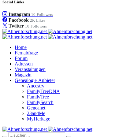
Social Links
Instagram
10
Followers
Facebook
2K
Likes
Twitter
10
Followers
Home
Fernabfrage
Forum
Adressen
Veranstaltungen
Magazin
Genealogie-Anbieter
Ancestry
FamilyTreeDNA
FamilyTree
FamilySearch
Geneanet
23andMe
MyHeritage