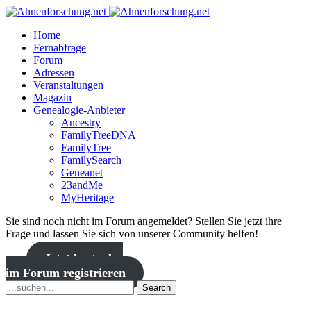
Home
Fernabfrage
Forum
Adressen
Veranstaltungen
Magazin
Genealogie-Anbieter
Ancestry
FamilyTreeDNA
FamilyTree
FamilySearch
Geneanet
23andMe
MyHeritage
Sie sind noch nicht im Forum angemeldet? Stellen Sie jetzt ihre
Frage und lassen Sie sich von unserer Community helfen!
Jetzt kostenlos
im Forum registrieren
Search