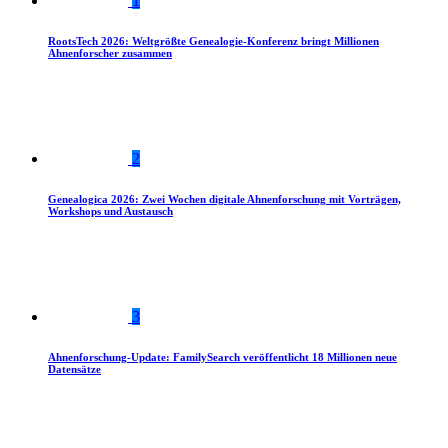
1
RootsTech 2026: Weltgrößte Genealogie-Konferenz bringt Millionen
Ahnenforscher zusammen
2
Genealogica 2026: Zwei Wochen digitale Ahnenforschung mit Vorträgen,
Workshops und Austausch
3
Ahnenforschung-Update: FamilySearch veröffentlicht 18 Millionen neue
Datensätze