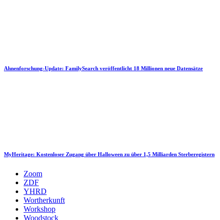
Ahnenforschung-Update: FamilySearch veröffentlicht 18 Millionen neue Datensätze
MyHeritage: Kostenloser Zugang über Halloween zu über 1,5 Milliarden Sterberegistern
Zoom
ZDF
YHRD
Wortherkunft
Workshop
Woodstock