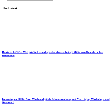
The Latest
RootsTech 2026: Weltgrößte Genealogie-Konferenz bringt Millionen Ahnenforscher
zusammen
Genealogica 2026: Zwei Wochen digitale Ahnenforschung mit Vorträgen, Workshops und
Austausch