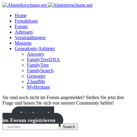
Home
Fernabfrage
Forum
Adressen
Veranstaltungen
Magazin
Genealogie-Anbieter
Ancestry
FamilyTreeDNA
FamilyTree
FamilySearch
Geneanet
23andMe
MyHeritage
Sie sind noch nicht im Forum angemeldet? Stellen Sie jetzt ihre
Frage und lassen Sie sich von unserer Community helfen!
Jetzt kostenlos
im Forum registrieren
Search