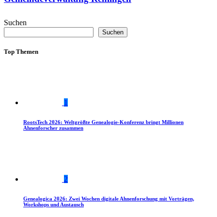
Suchen
Suchen
Top Themen
1
RootsTech 2026: Weltgrößte Genealogie-Konferenz bringt Millionen
Ahnenforscher zusammen
2
Genealogica 2026: Zwei Wochen digitale Ahnenforschung mit Vorträgen,
Workshops und Austausch