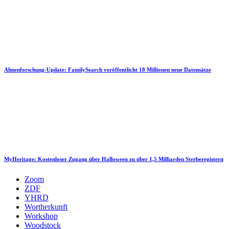
Ahnenforschung-Update: FamilySearch veröffentlicht 18 Millionen neue Datensätze
MyHeritage: Kostenloser Zugang über Halloween zu über 1,5 Milliarden Sterberegistern
Zoom
ZDF
YHRD
Wortherkunft
Workshop
Woodstock