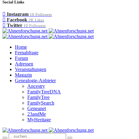
Social Links
Instagram
10
Followers
Facebook
2K
Likes
Twitter
10
Followers
Home
Fernabfrage
Forum
Adressen
Veranstaltungen
Magazin
Genealogie-Anbieter
Ancestry
FamilyTreeDNA
FamilyTree
FamilySearch
Geneanet
23andMe
MyHeritage