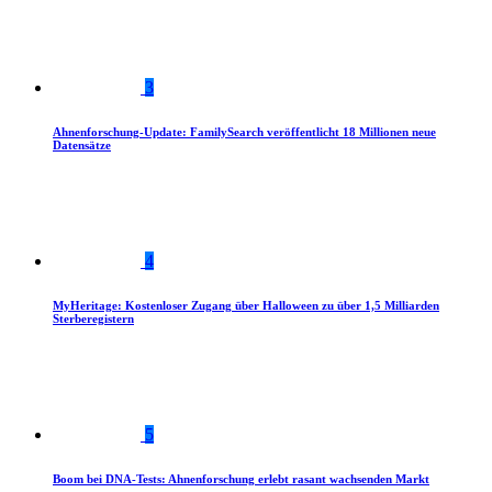
3
Ahnenforschung-Update: FamilySearch veröffentlicht 18 Millionen neue
Datensätze
4
MyHeritage: Kostenloser Zugang über Halloween zu über 1,5 Milliarden
Sterberegistern
5
Boom bei DNA-Tests: Ahnenforschung erlebt rasant wachsenden Markt