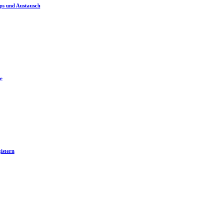
ps und Austausch
e
istern