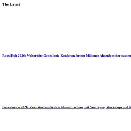
The Latest
RootsTech 2026: Weltgrößte Genealogie-Konferenz bringt Millionen Ahnenforscher zusa
Genealogica 2026: Zwei Wochen digitale Ahnenforschung mit Vorträgen, Workshops und A