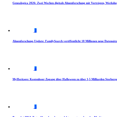
Genealogica 2026: Zwei Wochen digitale Ahnenforschung mit Vorträgen, Worksho
3
Ahnenforschung-Update: FamilySearch veröffentlicht 18 Millionen neue Datensätz
4
MyHeritage: Kostenloser Zugang über Halloween zu über 1,5 Milliarden Sterbereg
5