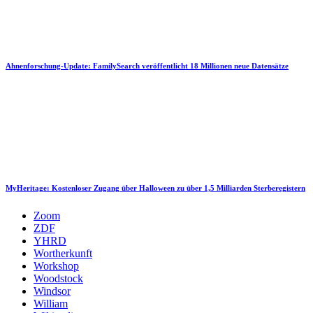
Ahnenforschung-Update: FamilySearch veröffentlicht 18 Millionen neue Datensätze
MyHeritage: Kostenloser Zugang über Halloween zu über 1,5 Milliarden Sterberegistern
Zoom
ZDF
YHRD
Wortherkunft
Workshop
Woodstock
Windsor
William