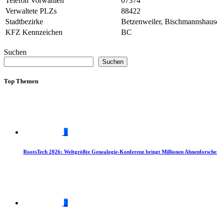
Telefon Vorwahlen
07374
Verwaltete PLZs
88422
Stadtbezirke
Betzenweiler, Bischmannshaus
KFZ Kennzeichen
BC
Suchen
Suchen
Top Themen
1
RootsTech 2026: Weltgrößte Genealogie-Konferenz bringt Millionen Ahnenforsch
2