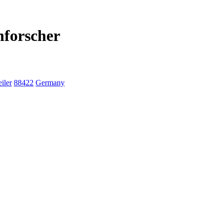
nforscher
iler
88422
Germany