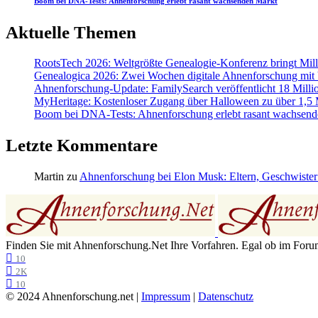
Boom bei DNA-Tests: Ahnenforschung erlebt rasant wachsenden Markt
Aktuelle Themen
RootsTech 2026: Weltgrößte Genealogie-Konferenz bringt Mi
Genealogica 2026: Zwei Wochen digitale Ahnenforschung mit
Ahnenforschung-Update: FamilySearch veröffentlicht 18 Milli
MyHeritage: Kostenloser Zugang über Halloween zu über 1,5 Mi
Boom bei DNA-Tests: Ahnenforschung erlebt rasant wachsend
Letzte Kommentare
Martin
zu
Ahnenforschung bei Elon Musk: Eltern, Geschwister
Finden Sie mit Ahnenforschung.Net Ihre Vorfahren. Egal ob im Forum,
10
2K
10
© 2024 Ahnenforschung.net |
Impressum
|
Datenschutz