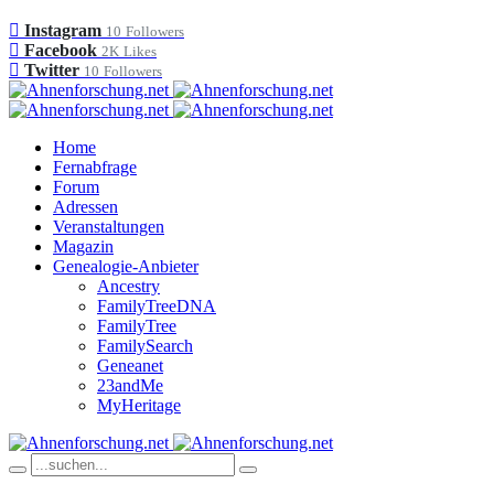
Instagram
10
Followers
Facebook
2K
Likes
Twitter
10
Followers
Home
Fernabfrage
Forum
Adressen
Veranstaltungen
Magazin
Genealogie-Anbieter
Ancestry
FamilyTreeDNA
FamilyTree
FamilySearch
Geneanet
23andMe
MyHeritage