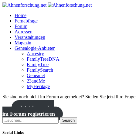
Home
Fernabfrage
Forum
Adressen
Veranstaltungen
Magazin
Genealogie-Anbieter
Ancestry
FamilyTreeDNA
FamilyTree
FamilySearch
Geneanet
23andMe
MyHeritage
Sie sind noch nicht im Forum angemeldet? Stellen Sie jetzt ihre Frag
Jetzt kostenlos
im Forum registrieren
Search
Social Links