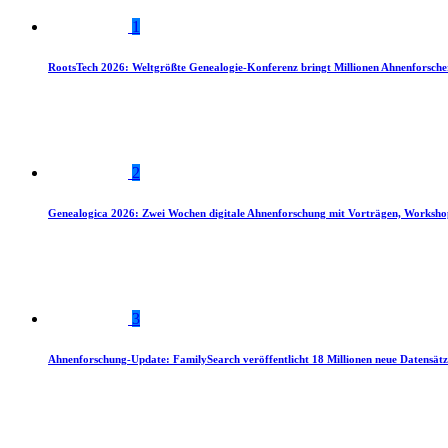
1
RootsTech 2026: Weltgrößte Genealogie-Konferenz bringt Millionen Ahnenforsch
2
Genealogica 2026: Zwei Wochen digitale Ahnenforschung mit Vorträgen, Worksho
3
Ahnenforschung-Update: FamilySearch veröffentlicht 18 Millionen neue Datensätz