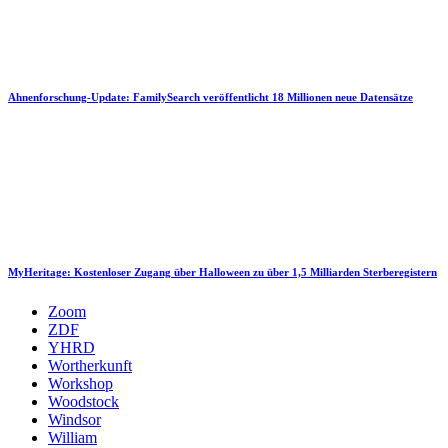
Ahnenforschung-Update: FamilySearch veröffentlicht 18 Millionen neue Datensätze
MyHeritage: Kostenloser Zugang über Halloween zu über 1,5 Milliarden Sterberegistern
Zoom
ZDF
YHRD
Wortherkunft
Workshop
Woodstock
Windsor
William