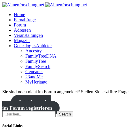
Home
Fernabfrage
Forum
Adressen
Veranstaltungen
Magazin
Genealogie-Anbieter
Ancestry
FamilyTreeDNA
FamilyTree
FamilySearch
Geneanet
23andMe
MyHeritage
Sie sind noch nicht im Forum angemeldet? Stellen Sie jetzt ihre Frag
Jetzt kostenlos
im Forum registrieren
Search
Social Links