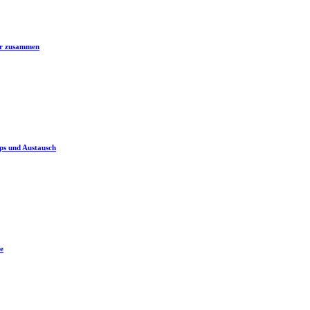
er zusammen
ps und Austausch
e