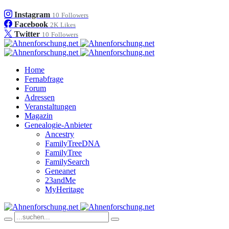
Instagram
10
Followers
Facebook
2K
Likes
Twitter
10
Followers
Home
Fernabfrage
Forum
Adressen
Veranstaltungen
Magazin
Genealogie-Anbieter
Ancestry
FamilyTreeDNA
FamilyTree
FamilySearch
Geneanet
23andMe
MyHeritage