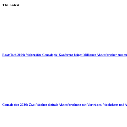
The Latest
RootsTech 2026: Weltgrößte Genealogie-Konferenz bringt Millionen Ahnenforscher zusa
Genealogica 2026: Zwei Wochen digitale Ahnenforschung mit Vorträgen, Workshops und A