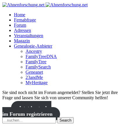
Home
Fernabfrage
Forum
Adressen
Veranstaltungen
Magazin
Genealogie-Anbieter
Ancestry
FamilyTreeDNA
FamilyTree
FamilySearch
Geneanet
23andMe
MyHeritage
Sie sind noch nicht im Forum angemeldet? Stellen Sie jetzt ihre
Frage und lassen Sie sich von unserer Community helfen!
Jetzt kostenlos
im Forum registrieren
Search