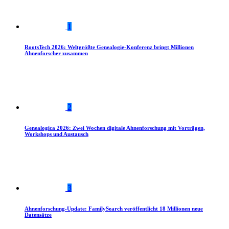
1
RootsTech 2026: Weltgrößte Genealogie-Konferenz bringt Millionen
Ahnenforscher zusammen
2
Genealogica 2026: Zwei Wochen digitale Ahnenforschung mit Vorträgen,
Workshops und Austausch
3
Ahnenforschung-Update: FamilySearch veröffentlicht 18 Millionen neue
Datensätze