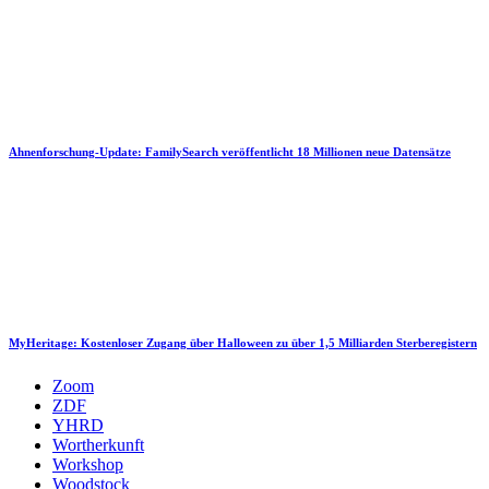
Ahnenforschung-Update: FamilySearch veröffentlicht 18 Millionen neue Datensätze
MyHeritage: Kostenloser Zugang über Halloween zu über 1,5 Milliarden Sterberegistern
Zoom
ZDF
YHRD
Wortherkunft
Workshop
Woodstock