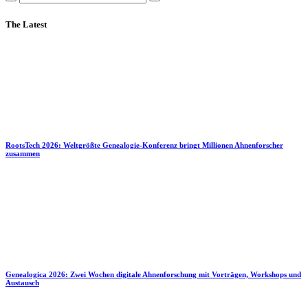
The Latest
RootsTech 2026: Weltgrößte Genealogie-Konferenz bringt Millionen Ahnenforscher
zusammen
Genealogica 2026: Zwei Wochen digitale Ahnenforschung mit Vorträgen, Workshops und
Austausch