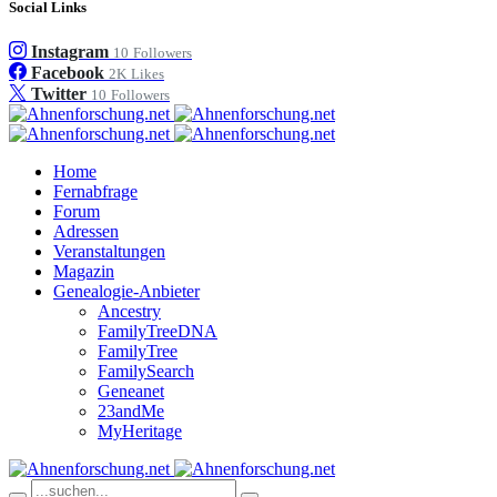
Social Links
Instagram
10
Followers
Facebook
2K
Likes
Twitter
10
Followers
Home
Fernabfrage
Forum
Adressen
Veranstaltungen
Magazin
Genealogie-Anbieter
Ancestry
FamilyTreeDNA
FamilyTree
FamilySearch
Geneanet
23andMe
MyHeritage