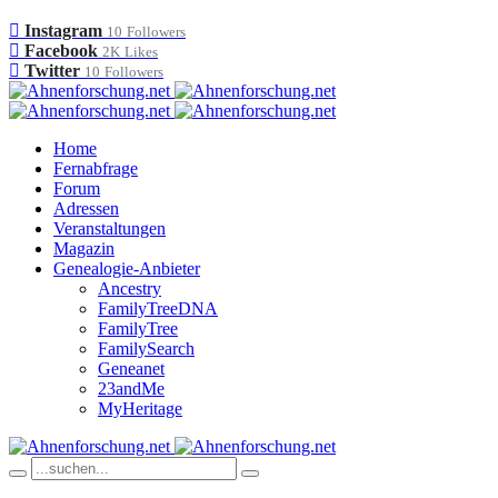
Instagram
10
Followers
Facebook
2K
Likes
Twitter
10
Followers
Home
Fernabfrage
Forum
Adressen
Veranstaltungen
Magazin
Genealogie-Anbieter
Ancestry
FamilyTreeDNA
FamilyTree
FamilySearch
Geneanet
23andMe
MyHeritage