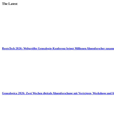
The Latest
RootsTech 2026: Weltgrößte Genealogie-Konferenz bringt Millionen Ahnenforscher zusa
Genealogica 2026: Zwei Wochen digitale Ahnenforschung mit Vorträgen, Workshops und A