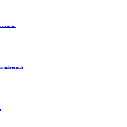
er zusammen
ps und Austausch
e