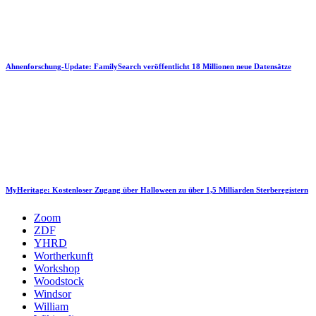
Ahnenforschung-Update: FamilySearch veröffentlicht 18 Millionen neue Datensätze
MyHeritage: Kostenloser Zugang über Halloween zu über 1,5 Milliarden Sterberegistern
Zoom
ZDF
YHRD
Wortherkunft
Workshop
Woodstock
Windsor
William