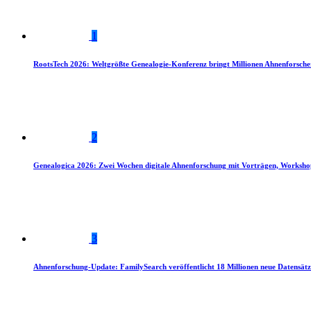
1
RootsTech 2026: Weltgrößte Genealogie-Konferenz bringt Millionen Ahnenforsch
2
Genealogica 2026: Zwei Wochen digitale Ahnenforschung mit Vorträgen, Worksho
3
Ahnenforschung-Update: FamilySearch veröffentlicht 18 Millionen neue Datensätz