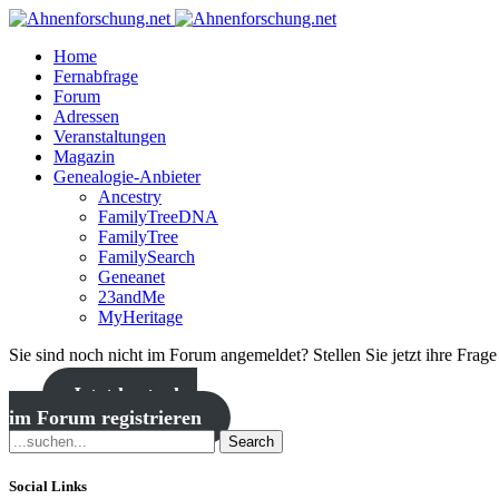
Home
Fernabfrage
Forum
Adressen
Veranstaltungen
Magazin
Genealogie-Anbieter
Ancestry
FamilyTreeDNA
FamilyTree
FamilySearch
Geneanet
23andMe
MyHeritage
Sie sind noch nicht im Forum angemeldet? Stellen Sie jetzt ihre Frag
Jetzt kostenlos
im Forum registrieren
Search
Social Links