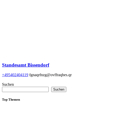
Standesamt Bissendorf
+495402404119
fgnaqrfnzg@ovffraqbes.qr
Suchen
Suchen
Top Themen