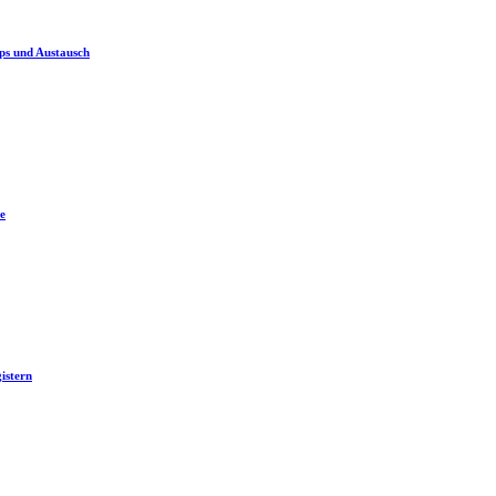
ps und Austausch
e
istern