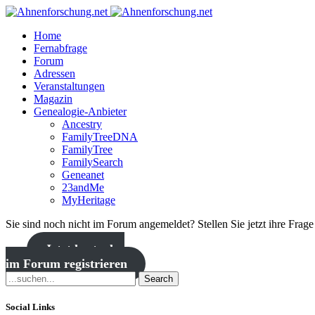
Home
Fernabfrage
Forum
Adressen
Veranstaltungen
Magazin
Genealogie-Anbieter
Ancestry
FamilyTreeDNA
FamilyTree
FamilySearch
Geneanet
23andMe
MyHeritage
Sie sind noch nicht im Forum angemeldet? Stellen Sie jetzt ihre Frag
Jetzt kostenlos
im Forum registrieren
Search
Social Links