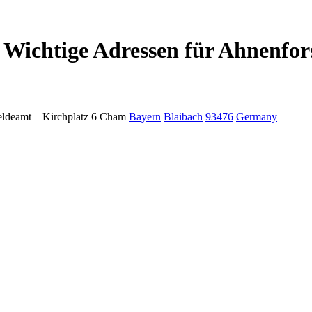
 Wichtige Adressen für Ahnenfor
ldeamt –
Kirchplatz 6
Cham
Bayern
Blaibach
93476
Germany