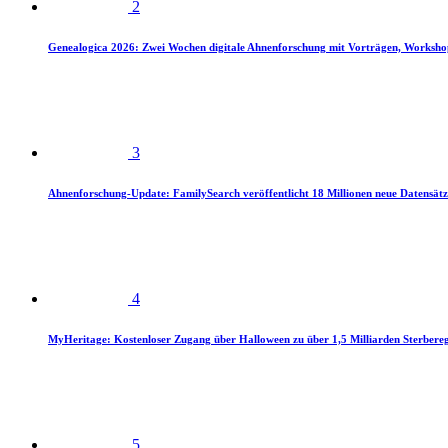
2
Genealogica 2026: Zwei Wochen digitale Ahnenforschung mit Vorträgen, Worksho
3
Ahnenforschung-Update: FamilySearch veröffentlicht 18 Millionen neue Datensätz
4
MyHeritage: Kostenloser Zugang über Halloween zu über 1,5 Milliarden Sterbereg
5