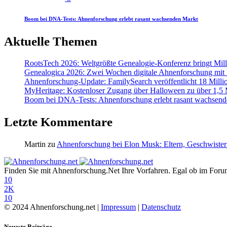
Boom bei DNA-Tests: Ahnenforschung erlebt rasant wachsenden Markt
Aktuelle Themen
RootsTech 2026: Weltgrößte Genealogie-Konferenz bringt Mi
Genealogica 2026: Zwei Wochen digitale Ahnenforschung mit
Ahnenforschung-Update: FamilySearch veröffentlicht 18 Milli
MyHeritage: Kostenloser Zugang über Halloween zu über 1,5 Mi
Boom bei DNA-Tests: Ahnenforschung erlebt rasant wachsend
Letzte Kommentare
Martin
zu
Ahnenforschung bei Elon Musk: Eltern, Geschwister
Finden Sie mit Ahnenforschung.Net Ihre Vorfahren. Egal ob im Forum,
10
2K
10
© 2024 Ahnenforschung.net |
Impressum
|
Datenschutz
Neueste Beiträge