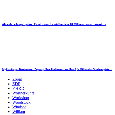
Ahnenforschung-Update: FamilySearch veröffentlicht 18 Millionen neue Datensätze
MyHeritage: Kostenloser Zugang über Halloween zu über 1,5 Milliarden Sterberegistern
Zoom
ZDF
YHRD
Wortherkunft
Workshop
Woodstock
Windsor
William