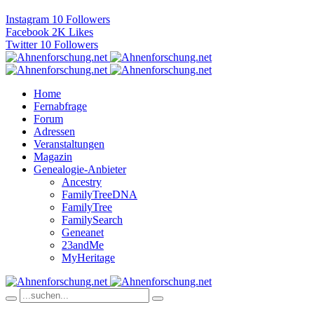
Instagram
10
Followers
Facebook
2K
Likes
Twitter
10
Followers
Home
Fernabfrage
Forum
Adressen
Veranstaltungen
Magazin
Genealogie-Anbieter
Ancestry
FamilyTreeDNA
FamilyTree
FamilySearch
Geneanet
23andMe
MyHeritage