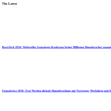
The Latest
RootsTech 2026: Weltgrößte Genealogie-Konferenz bringt Millionen Ahnenforscher zusa
Genealogica 2026: Zwei Wochen digitale Ahnenforschung mit Vorträgen, Workshops und A