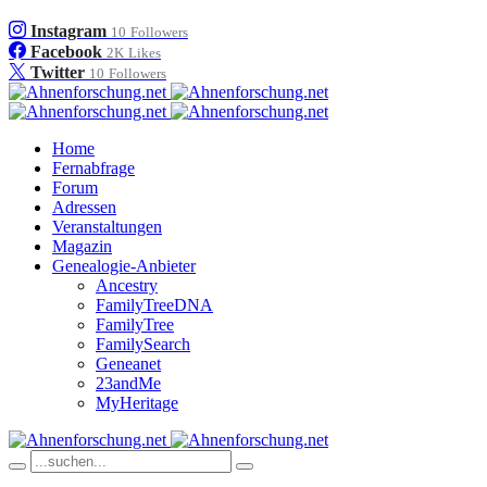
Instagram
10
Followers
Facebook
2K
Likes
Twitter
10
Followers
Home
Fernabfrage
Forum
Adressen
Veranstaltungen
Magazin
Genealogie-Anbieter
Ancestry
FamilyTreeDNA
FamilyTree
FamilySearch
Geneanet
23andMe
MyHeritage