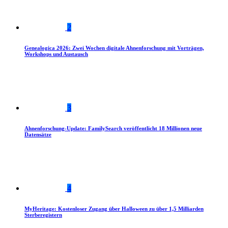
2
Genealogica 2026: Zwei Wochen digitale Ahnenforschung mit Vorträgen,
Workshops und Austausch
3
Ahnenforschung-Update: FamilySearch veröffentlicht 18 Millionen neue
Datensätze
4
MyHeritage: Kostenloser Zugang über Halloween zu über 1,5 Milliarden
Sterberegistern