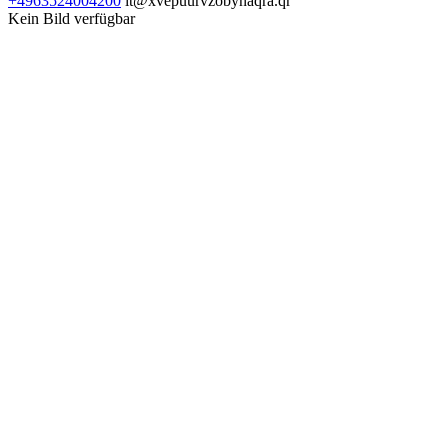
+4963524004200
it@xvepuurvzobynaqra.qr
Kein Bild verfügbar