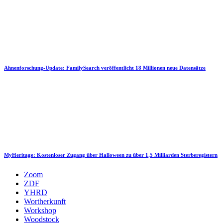
Ahnenforschung-Update: FamilySearch veröffentlicht 18 Millionen neue Datensätze
MyHeritage: Kostenloser Zugang über Halloween zu über 1,5 Milliarden Sterberegistern
Zoom
ZDF
YHRD
Wortherkunft
Workshop
Woodstock