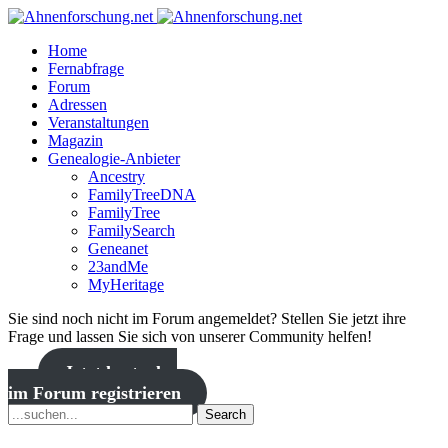
Home
Fernabfrage
Forum
Adressen
Veranstaltungen
Magazin
Genealogie-Anbieter
Ancestry
FamilyTreeDNA
FamilyTree
FamilySearch
Geneanet
23andMe
MyHeritage
Sie sind noch nicht im Forum angemeldet? Stellen Sie jetzt ihre
Frage und lassen Sie sich von unserer Community helfen!
Jetzt kostenlos
im Forum registrieren
Search