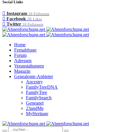
Social Links
Instagram
10
Followers
Facebook
2K
Likes
Twitter
10
Followers
Home
Fernabfrage
Forum
Adressen
Veranstaltungen
Magazin
Genealogie-Anbieter
Ancestry
FamilyTreeDNA
FamilyTree
FamilySearch
Geneanet
23andMe
MyHeritage