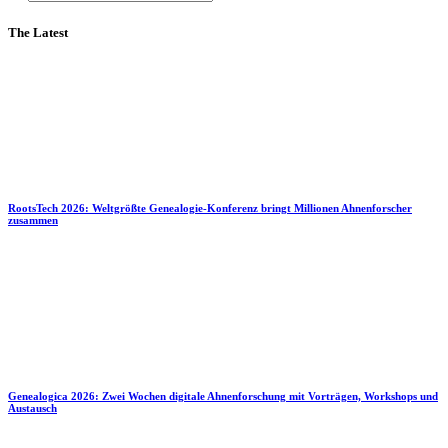
The Latest
RootsTech 2026: Weltgrößte Genealogie-Konferenz bringt Millionen Ahnenforscher
zusammen
Genealogica 2026: Zwei Wochen digitale Ahnenforschung mit Vorträgen, Workshops und
Austausch