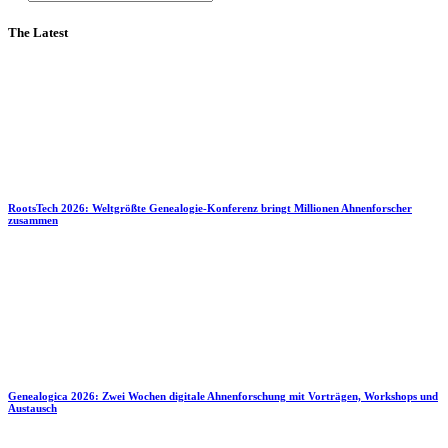
The Latest
RootsTech 2026: Weltgrößte Genealogie-Konferenz bringt Millionen Ahnenforscher
zusammen
Genealogica 2026: Zwei Wochen digitale Ahnenforschung mit Vorträgen, Workshops und
Austausch