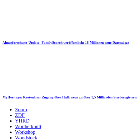
Ahnenforschung-Update: FamilySearch veröffentlicht 18 Millionen neue Datensätze
MyHeritage: Kostenloser Zugang über Halloween zu über 1,5 Milliarden Sterberegistern
Zoom
ZDF
YHRD
Wortherkunft
Workshop
Woodstock