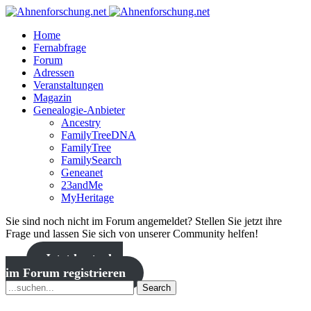
Home
Fernabfrage
Forum
Adressen
Veranstaltungen
Magazin
Genealogie-Anbieter
Ancestry
FamilyTreeDNA
FamilyTree
FamilySearch
Geneanet
23andMe
MyHeritage
Sie sind noch nicht im Forum angemeldet? Stellen Sie jetzt ihre
Frage und lassen Sie sich von unserer Community helfen!
Jetzt kostenlos
im Forum registrieren
Search