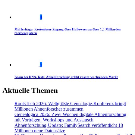
4
MyHeritage: Kostenloser Zugang über Halloween zu über 1,5 Milliarden
Sterberegistern
5
Boom bei DNA-Tests: Ahnenforschung erlebt rasant wachsenden Markt
Aktuelle Themen
RootsTech 2026: Weltgrößte Genealogie-Konferenz bringt
Millionen Ahnenforscher zusammen
Genealogica 2026: Zwei Wochen digitale Ahnenforschung
mit Vorträgen, Workshops und Austausch
Ahnenforschung-Update: FamilySearch veröffentlicht 18
Millionen neue Datensätze