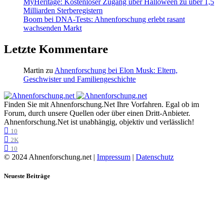
MyHeritage: Kostenloser Zugang über Halloween zu über 1,5
Milliarden Sterberegistern
Boom bei DNA-Tests: Ahnenforschung erlebt rasant
wachsenden Markt
Letzte Kommentare
Martin
zu
Ahnenforschung bei Elon Musk: Eltern,
Geschwister und Familiengeschichte
Finden Sie mit Ahnenforschung.Net Ihre Vorfahren. Egal ob im
Forum, durch unsere Quellen oder über einen Dritt-Anbieter.
Ahnenforschung.Net ist unabhängig, objektiv und verlässlich!
10
2K
10
© 2024 Ahnenforschung.net |
Impressum
|
Datenschutz
Neueste Beiträge