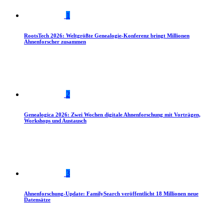
1
RootsTech 2026: Weltgrößte Genealogie-Konferenz bringt Millionen
Ahnenforscher zusammen
2
Genealogica 2026: Zwei Wochen digitale Ahnenforschung mit Vorträgen,
Workshops und Austausch
3
Ahnenforschung-Update: FamilySearch veröffentlicht 18 Millionen neue
Datensätze