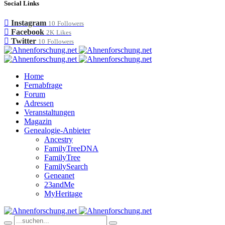
Social Links
Instagram
10
Followers
Facebook
2K
Likes
Twitter
10
Followers
Home
Fernabfrage
Forum
Adressen
Veranstaltungen
Magazin
Genealogie-Anbieter
Ancestry
FamilyTreeDNA
FamilyTree
FamilySearch
Geneanet
23andMe
MyHeritage