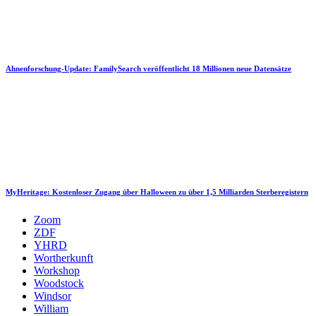
Ahnenforschung-Update: FamilySearch veröffentlicht 18 Millionen neue Datensätze
MyHeritage: Kostenloser Zugang über Halloween zu über 1,5 Milliarden Sterberegistern
Zoom
ZDF
YHRD
Wortherkunft
Workshop
Woodstock
Windsor
William