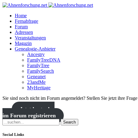
Home
Fernabfrage
Forum
Adressen
Veranstaltungen
Magazin
Genealogie-Anbieter
Ancestry
FamilyTreeDNA
FamilyTree
FamilySearch
Geneanet
23andMe
MyHeritage
Sie sind noch nicht im Forum angemeldet? Stellen Sie jetzt ihre Frag
Jetzt kostenlos
im Forum registrieren
Search
Social Links