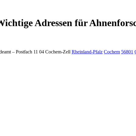
chtige Adressen für Ahnenfors
deamt –
Postfach 11 04
Cochem-Zell
Rheinland-Pfalz
Cochem
56801