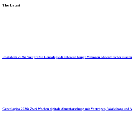
The Latest
RootsTech 2026: Weltgrößte Genealogie-Konferenz bringt Millionen Ahnenforscher zusa
Genealogica 2026: Zwei Wochen digitale Ahnenforschung mit Vorträgen, Workshops und A