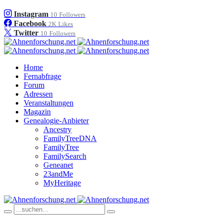
Instagram
10
Followers
Facebook
2K
Likes
Twitter
10
Followers
Home
Fernabfrage
Forum
Adressen
Veranstaltungen
Magazin
Genealogie-Anbieter
Ancestry
FamilyTreeDNA
FamilyTree
FamilySearch
Geneanet
23andMe
MyHeritage