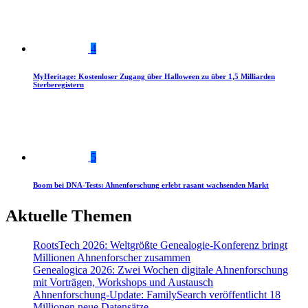
4
MyHeritage: Kostenloser Zugang über Halloween zu über 1,5 Milliarden
Sterberegistern
5
Boom bei DNA-Tests: Ahnenforschung erlebt rasant wachsenden Markt
Aktuelle Themen
RootsTech 2026: Weltgrößte Genealogie-Konferenz bringt
Millionen Ahnenforscher zusammen
Genealogica 2026: Zwei Wochen digitale Ahnenforschung
mit Vorträgen, Workshops und Austausch
Ahnenforschung-Update: FamilySearch veröffentlicht 18
Millionen neue Datensätze