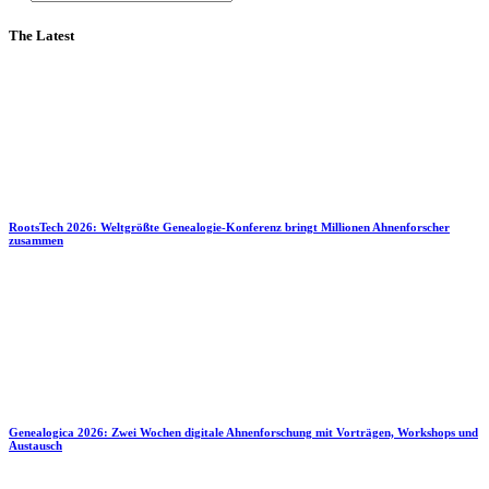
The Latest
RootsTech 2026: Weltgrößte Genealogie-Konferenz bringt Millionen Ahnenforscher
zusammen
Genealogica 2026: Zwei Wochen digitale Ahnenforschung mit Vorträgen, Workshops und
Austausch