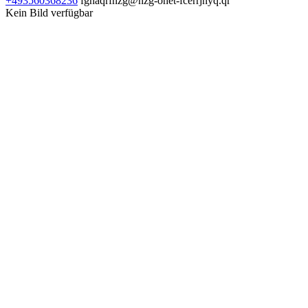
+493560368236
fgnaqrfnzg@nzg-ohet-fcerrjnyq.qr
Kein Bild verfügbar