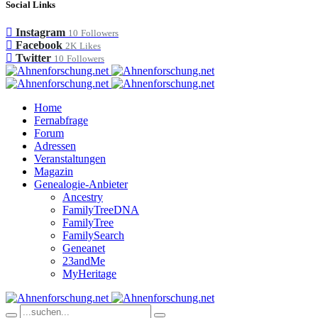
Social Links
Instagram
10
Followers
Facebook
2K
Likes
Twitter
10
Followers
Home
Fernabfrage
Forum
Adressen
Veranstaltungen
Magazin
Genealogie-Anbieter
Ancestry
FamilyTreeDNA
FamilyTree
FamilySearch
Geneanet
23andMe
MyHeritage