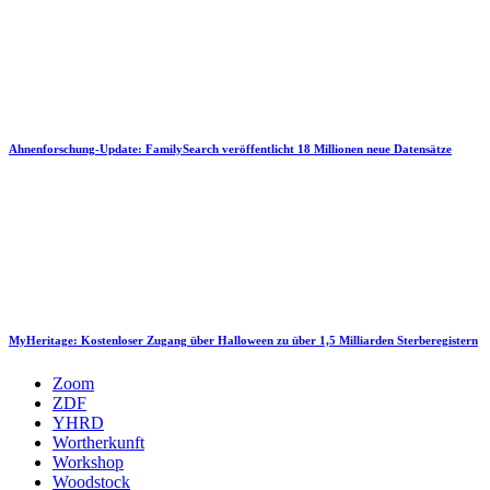
Ahnenforschung-Update: FamilySearch veröffentlicht 18 Millionen neue Datensätze
MyHeritage: Kostenloser Zugang über Halloween zu über 1,5 Milliarden Sterberegistern
Zoom
ZDF
YHRD
Wortherkunft
Workshop
Woodstock